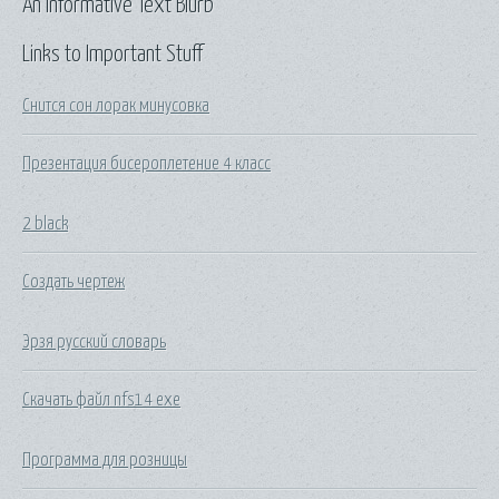
An Informative Text Blurb
Links to Important Stuff
Снится сон лорак минусовка
Презентация бисероплетение 4 класс
2 black
Создать чертеж
Эрзя русский словарь
Скачать файл nfs14 exe
Программа для розницы