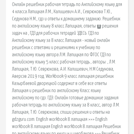
Онлайн решебник рабочая тетрадь по Английскому языку для
4 класса Лапицкая Л.М., Калишевич А.И., Севрюкова Т.Ю.,
Седунова Н.М., гдз и ответы к домашнему заданию. Решебник
по английскому языку 8 класс Лапицкая, ответы ൠ решения
задач на , ГДЗ для рабочих тетрадей ЗДЕСЬ. ГДЗ по
Английскому языку за 8 класс Лапицкая - новый онлайн
решебник с ответами и решениями к учебнику по
английскому языку автора Л.М. Лапицкая по ФГОС ГДЗ по
английскому языку 5 класс рабочая тетрадь , авторы: , Л.М.
Лапицкая, Т.Ю. Севрюкова, А.И. Калишевич, Н.М Седунова,
Аверсэв 2019 год. Workbook 9 класс лапицкая решебник
Казырбаевой дворецкой содержит в себе все ответы
Лапицкая и решебник по английскому Класс языку
английскому по гдз. ГДЗ: Онлайн готовые домашние задания
рабочая тетрадь по английскому языку за 8 класс, автор Л.М.
Лапицкая, Т.Ю. Севрюкова, спиши решения и ответы на
gdzguru.com. English workbook 8 лапицкая >>> English
workbook 8 лапицкая English workbook 8 лапицкая Решебник
по английскому языку по книги н и щербакова >>> Решебник