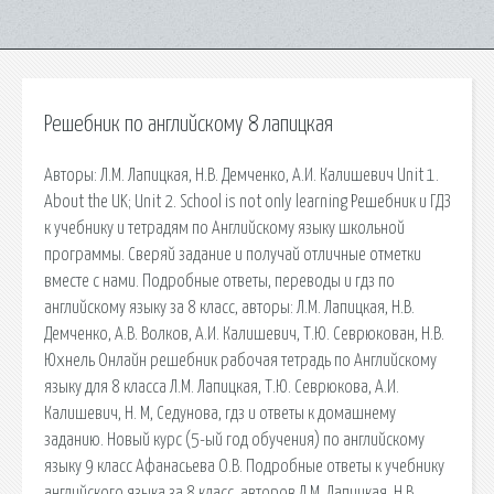
Решебник по английскому 8 лапицкая
Авторы: Л.М. Лапицкая, Н.В. Демченко, А.И. Калишевич Unit 1.
About the UK; Unit 2. School is not only learning Решебник и ГДЗ
к учебнику и тетрадям по Английскому языку школьной
программы. Сверяй задание и получай отличные отметки
вместе с нами. Подробные ответы, переводы и гдз по
английскому языку за 8 класс, авторы: Л.М. Лапицкая, Н.В.
Демченко, А.В. Волков, А.И. Калишевич, Т.Ю. Севрюкован, Н.В.
Юхнель Онлайн решебник рабочая тетрадь по Английскому
языку для 8 класса Л.М. Лапицкая, Т.Ю. Севрюкова, А.И.
Калишевич, Н. М, Седунова, гдз и ответы к домашнему
заданию. Новый курс (5-ый год обучения) по английскому
языку 9 класс Афанасьева О.В. Подробные ответы к учебнику
английского языка за 8 класс, авторов Л.М. Лапицкая, Н.В.