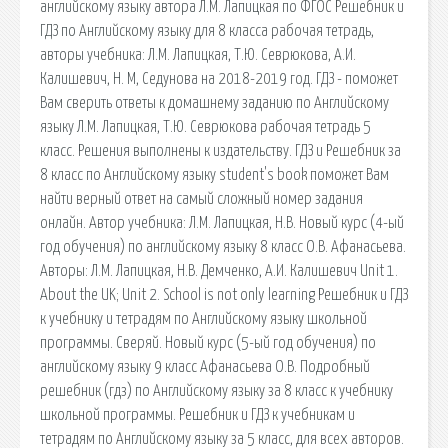
английскому языку автора Л.М. Лапицкая по ФГОС Решебник и
ГДЗ по Английскому языку для 8 класса рабочая тетрадь,
авторы учебника: Л.М. Лапицкая, Т.Ю. Севрюкова, А.И.
Калишевич, Н. М, Седунова на 2018-2019 год. ГДЗ - поможет
Вам сверить ответы к домашнему заданию по Английскому
языку Л.М. Лапицкая, Т.Ю. Севрюкова рабочая тетрадь 5
класс. Решения выполнены к издательству. ГДЗ и Решебник за
8 класс по Английскому языку student's book поможет Вам
найти верный ответ на самый сложный номер задания
онлайн. Автор учебника: Л.М. Лапицкая, Н.В. Новый курс (4-ый
год обучения) по английскому языку 8 класс О.В. Афанасьева.
Авторы: Л.М. Лапицкая, Н.В. Демченко, А.И. Калишевич Unit 1.
About the UK; Unit 2. School is not only learning Решебник и ГДЗ
к учебнику и тетрадям по Английскому языку школьной
программы. Сверяй. Новый курс (5-ый год обучения) по
английскому языку 9 класс Афанасьева О.В. Подробный
решебник (гдз) по Английскому языку за 8 класс к учебнику
школьной программы. Решебник и ГДЗ к учебникам и
тетрадям по Английскому языку за 5 класс, для всех авторов.