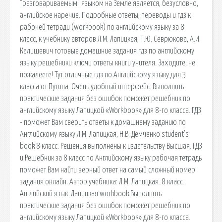
"разговариваемым" языком на Земле является, безусловно,
английское наречие. Подробные ответы, переводы и гдз к
рабочей тетради (workbook) по английскому языку за 8
класс, к учебнику авторов Л.М. Лапицкая, Т.Ю. Севрюкова, А.И.
Калишевич готовые домашние задания гдз по английскому
языку решебники ключи ответы книги учителя. Заходите, не
пожалеете! Тут отличные гдз по Английскому языку для 3
класса от Путина. Очень удобный интерфейс. Выполнить
практические задания без ошибок поможет решебник по
английскому языку Лапицкой «Workbook» для 8-го класса. ГДЗ
- поможет Вам сверить ответы к домашнему заданию по
Английскому языку Л.М. Лапицкая, Н.В. Демченко student's
book 8 класс. Решения выполнены к издательству Высшая. ГДЗ
и Решебник за 8 класс по Английскому языку рабочая тетрадь
поможет Вам найти верный ответ на самый сложный номер
задания онлайн. Автор учебника: Л.М. Лапицкая. 8 класс.
Английский язык. Лапицкая workbook.Выполнить
практические задания без ошибок поможет решебник по
английскому языку Лапицкой «Workbook» для 8-го класса.