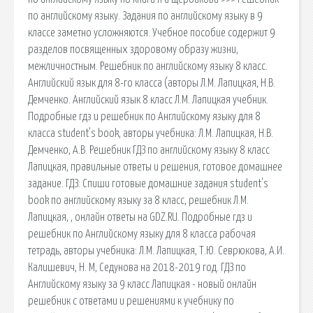
по английскому языку. Задания по английскому языку в 9
классе заметно усложняются. Учебное пособие содержит 9
разделов посвященных здоровому образу жизни,
межличностным. Решебник по английскому языку 8 класс.
Английский язык для 8-го класса (авторы Л.М. Лапицкая, Н.В.
Демченко. Английский язык 8 класс Л.М. Лапицкая учебник.
Подробные гдз и решебник по Английскому языку для 8
класса student's book, авторы учебника: Л.М. Лапицкая, Н.В.
Демченко, А.В. Решебник ГДЗ по английскому языку 8 класс
Лапицкая, правильные ответы и решения, готовое домашнее
задание. ГДЗ: Спиши готовые домашние задания student's
book по английскому языку за 8 класс, решебник Л.М.
Лапицкая, , онлайн ответы на GDZ.RU. Подробные гдз и
решебник по Английскому языку для 8 класса рабочая
тетрадь, авторы учебника: Л.М. Лапицкая, Т.Ю. Севрюкова, А.И.
Калишевич, Н. М, Седунова на 2018-2019 год. ГДЗ по
Английскому языку за 9 класс Лапицкая - новый онлайн
решебник с ответами и решениями к учебнику по