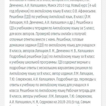
Демченко, А.И. Калишевич, Минск 2010 год. Новый курс (4-ый
год обучения) по английскому языку 8 класс О.В. Афанасьева.
Решебник (ГДЗ) по учебнику Английский язык, 8 класс (Л.М.
Лапицкая, Н.В. Демченко, А.И. Калишевич и др.). Решебник и
ГДЗ к учебникам и тетрадям по Английскому языку за 5 класс,
для всех авторов. Проверяй ответы онлайн и получай
отличные отметки вместе с нами. Решебник, готовые
домашние задания (ГДЗ) по английскому языку для учащихся
8 класса, авторов Лапицкая Л. М., Демченко Н. В., Калишевич
Подробный решебник (гдз) по Английскому языку за 8 класс
к учебнику школьной программы. ГДЗ содержит верные и
подробные ответы с несколькими вариантами решения по
Английскому языку за 8 класс, автор издания: Л.М. Лапицкая,
Т.Ю. Севрюкова, А.И. Калишевич. Подробные гдз, переводы и
ответы к учебнику по английскому языку для учащихся 4
класса. Решебник по Английскому языку Рабочая тетрадь для
8 класса, авторы учебника : Л.М. Лапицкая, Т.Ю. Севрюкова,
А.И. Калишевич, Н. М, Седунова на 2018-2019 год. Самым