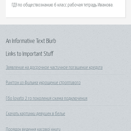
ГДЗ по обществознанию 6 класс рабочая тетрадь Иванова.
An Informative Text Blurb
Links to Important Stuff
Заявление на досрочное частичное погашение кредита
Рингтон из фильма укрощение строптивого
Гбо lovato 2 го поколения схема подключения
Скачать картинки девушек в белье
Порядок ведення касової книги