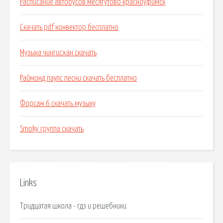
Расписание автобусов месягутово красноуфимск
Скачать pdf конвектор бесплатно
Музыка чингисхан скачать
Раймонд паулс песни скачать бесплатно
Форсаж 6 скачать музыку
Smoky группа скачать
Links
Тридцатая школа - гдз и решебники.