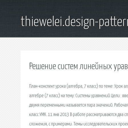
thiewelei.design-patter
Решение систем линейных урав
План-конспект урока (алгебра, 7 класс) по теме: Урок а
алгебре (7 класс) на тему: Системы уравнений Цели : 
двумя переменными называется пара значений. Рабочая 
класс УМК. 11 янв 2013 В работе рассматриваются два 
сложения, с примерами. Темы исследовательских проект