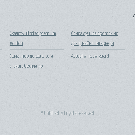
A
Скачать ultraiso premium
Самая лучшая программа
edition
для дизайна интерьера
Симулятор денди и сега
Actual window guard
скачать бесплатно
© Untitled. All rights reserved.