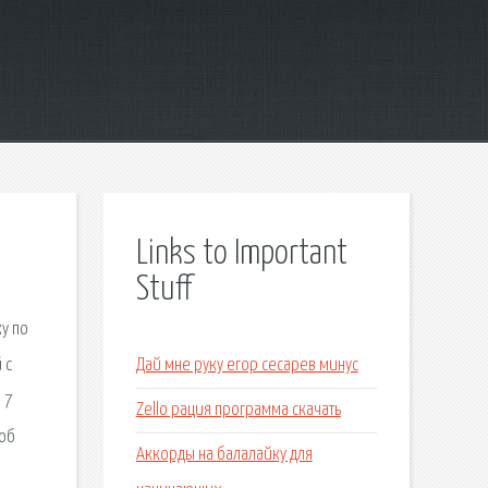
Links to Important
Stuff
ку по
 с
Дай мне руку егор сесарев минус
 7
Zello рация программа скачать
соб
Аккорды на балалайку для