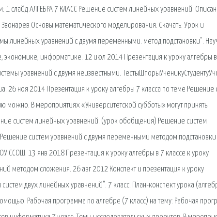
м: 1 слайд АЛГЕБРА 7 КЛАСС Решение систем линейных уравнений. Описа
. Звонарев Основы математического моделирования. Скачать: Урок и
емы линейных уравнений с двумя переменными. метод подстановки". Нау
, экономике, информатике. 12 июл 2014 Презентация к уроку алгебры в
стемы уравнений с двумя неизвестными. ТестыШпорыУченикуСтудентуУч
ша. 26 ноя 2014 Презентация к уроку алгебры 7 класса по теме Решение 
ю можно. В мероприятиях «Университетской субботы» могут принять
ешение систем линейных уравнений. (урок обобщения) Решение систем
. Решение систем уравнений с двумя переменными методом подстановки
У ССОШ. 13 янв 2018 Презентация к уроку алгебры в 7 классе к уроку
ний методом сложения. 26 авг 2012 Конспект и презентация к уроку
систем двух линейных уравнений". 7 класс. План-конспект урока (алгебр
 помощью. Рабочая программа по алгебре (7 класс) на тему: Рабочая про