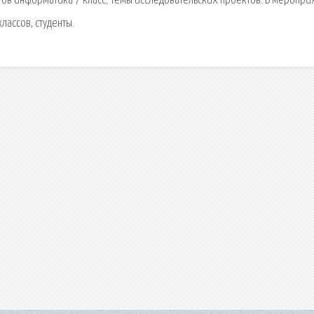
тов информатика 7 класс; Темы исследовательских проектов. В меропри
лассов, студенты.