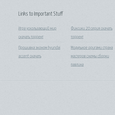
Links to Important Stuff
Игра ускользающий мир
Фиксики 20 серия скачать
скачать торрент
торрент
Прошивка эконом hyundai
Модульное оригами страна
accent скачать
мастеров схемы сборки
павлина