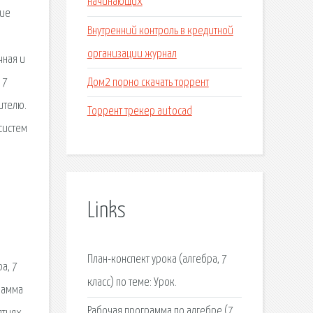
начинающих
ние
Внутренний контроль в кредитной
организации журнал
чная и
Дом2 порно скачать торрент
 7
ителю.
Торрент трекер autocad
систем
Links
План-конспект урока (алгебра, 7
а, 7
класс) по теме: Урок.
грамма
Рабочая программа по алгебре (7