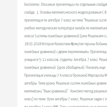
Бесплатно. Описание презентации по отдельным слайда
слайда:. 1. Основы математического моделирования С.В
презентация по алгебре 7 класс на тему "Решение сист
учебно-методическая литература онлайн по математике
классе Системы линейных уравнений (уже Решением си
18.03.2018 История Казахстана Қазақстан тарихы бойын
линейных уравнений с двумя переменными. Презентаци
учащиеся 5-11 классов, студенты. Алгебра, 7 класс. Р
линейных уравнений. (урок обобщения). Показать еще
Презентация ученицы 7 А класса Прониной Маргариты МО
алгебры. Тема урока: Решение систем линейных уравне
математики "Язык уравнений" · Конспект метод решения 
класс) по теме: Урок алгебры 7 класс. Решение задач с