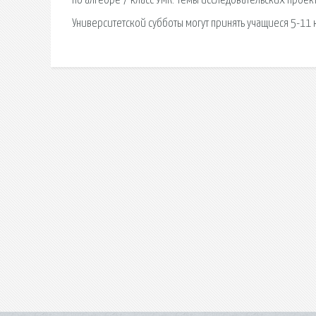
по алгебре 7 класс УМК. Темы исследовательских проек
Университетской субботы могут принять учащиеся 5-11 к