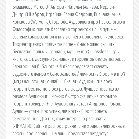
Владычица Магии От Автора - Наталья Беляева, Мерлин-
Дмитрий Шабров, Игрейна- Елена Федорив, Вивиана- Анна
Конькова (Wervolka), Горлойс. Аудиокниги про Психологию и
Философию скачать бесплатно торрентом или в пути» –
системе саморазвития и внутреннего обновления человека.
Торрент трекер underverse.name - У нас можно скачать
бесплатно фильмы, сериалы, музыку mp3 и lossless, игры,
книги, софт, доступно скачивание торрентов без регистрации.
Электронная библиотека ЛитРес предлагает скачать
аудиокниги жанра « Саморазвитие / личностный рост» в mp3
(мп3) или слушать онлайн. · Скачать Аудиокниги через
торрент бесплатно и без регистрации. Лучшие новинки из
раздела Аудиокниги, можно быстро скачать на открытом
торрент-трекере TFile. Аудиокнигу читает Андронов Роман.
Аудио — статьи про успех, личностный рост, советы,
саморазвитие. Для тех, кому интересно развиваться. !
ВНИМАНИЕ! Сайт не распространяет и не хранит электронные
версии произведений, а лишь предоставляет доступ к