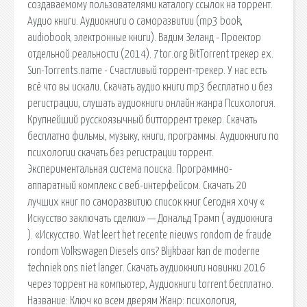
создаваемому пользователями каталогу ссылок на торрент.
Аудио книги. Аудиокниги о саморазвитии (mp3 book,
audiobook, электронные книги). Вадим Зеланд - Проектор
отдельной реальности (2014). 7tor.org BitTorrent трекер ex.
Sun-Torrents.name - Счастливый торрент-трекер. У нас есть
всё что вы искали. Скачать аудио книги mp3 бесплатно и без
регистрации, слушать аудиокниги онлайн жанра Психология.
Крупнейший русскоязычный битторрент трекер. Скачать
бесплатно фильмы, музыку, книги, программы. Аудиокниги по
психологии скачать без регистрации торрент.
Экспериментальная система поиска. Программно-
аппаратный комплекс с веб-интерфейсом. Скачать 20
лучших книг по саморазвитию список книг Сегодня хочу «
Искусство заключать сделки» — Дональд Трамп ( аудиокнига
). «Искусство. Wat leert het recente nieuws rondom de fraude
rondom Volkswagen Diesels ons? Blijkbaar kan de moderne
techniek ons niet langer. Скачать аудиокниги новинки 2016
через торрент на компьютер, Аудиокниги torrent бесплатно.
Название: Ключ ко всем дверям Жанр: психология,