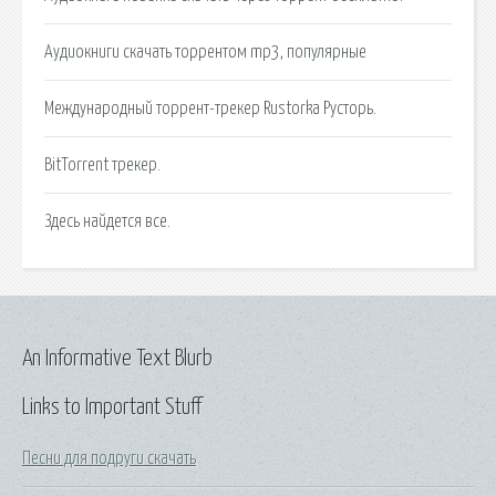
Аудиокниги скачать торрентом mp3, популярные
Международный торрент-трекер Rustorka Русторь.
BitTorrent трекер.
Здесь найдется все.
An Informative Text Blurb
Links to Important Stuff
Песни для подруги скачать