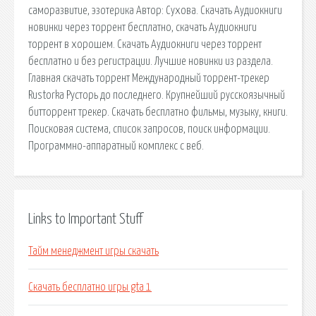
саморазвитие, эзотерика Автор: Сухова. Скачать Аудиокниги
новинки через торрент бесплатно, скачать Аудиокниги
торрент в хорошем. Скачать Аудиокниги через торрент
бесплатно и без регистрации. Лучшие новинки из раздела.
Главная скачать торрент Международный торрент-трекер
Rustorka Русторь до последнего. Крупнейший русскоязычный
битторрент трекер. Скачать бесплатно фильмы, музыку, книги.
Поисковая сиcтема, список запросов, поиск информации.
Программно-аппаратный комплекс с веб.
Links to Important Stuff
Тайм менеджмент игры скачать
Скачать бесплатно игры gta 1