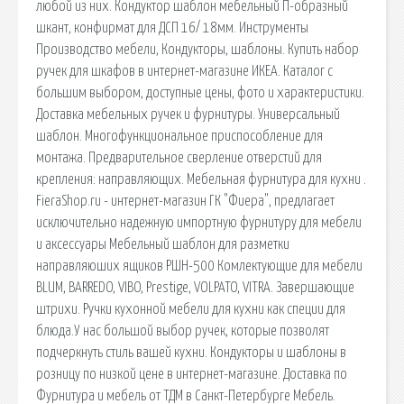
любой из них. Кондуктор шаблон мебельный П-образный
шкант, конфирмат для ДСП 16/ 18мм. Инструменты
Производство мебели, Кондукторы, шаблоны. Купить набор
ручек для шкафов в интернет-магазине ИКЕА. Каталог с
большим выбором, доступные цены, фото и характеристики.
Доставка мебельных ручек и фурнитуры. Универсальный
шаблон. Многофункциональное приспособление для
монтажа. Предварительное сверление отверстий для
крепления: направляющих. Мебельная фурнитура для кухни .
FieraShop.ru - интернет-магазин ГК "Фиера", предлагает
исключительно надежную импортную фурнитуру для мебели
и аксессуары Мебельный шаблон для разметки
направляюших ящиков РШН-500 Комлектующие для мебели
BLUM, BARREDO, VIBO, Prestige, VOLPATO, VITRA. Завершающие
штрихи. Ручки кухонной мебели для кухни как специи для
блюда.У нас большой выбор ручек, которые позволят
подчеркнуть стиль вашей кухни. Кондукторы и шаблоны в
розницу по низкой цене в интернет-магазине. Доставка по
Фурнитура и мебель от ТДМ в Санкт-Петербурге Мебель.