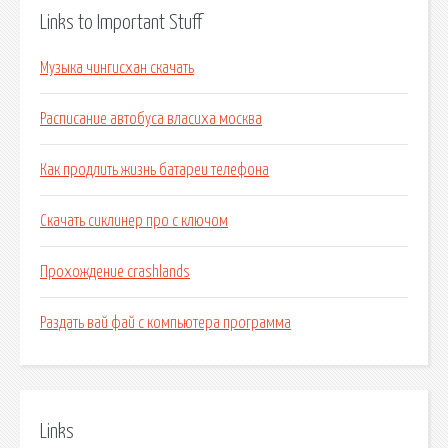
Links to Important Stuff
Музыка чингисхан скачать
Расписание автобуса власиха москва
Как продлить жизнь батареи телефона
Скачать сиклинер про с ключом
Прохождение crashlands
Раздать вай фай с компьютера программа
Links