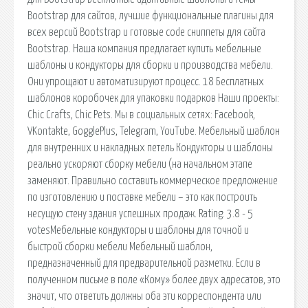
Bootstrap для сайтов, лучшие функциональные плагины для
всех версий Bootstrap и готовые code сниппеты для сайта
Bootstrap. Наша компания предлагает купить мебельные
шаблоны и кондукторы для сборки и производства мебели.
Они упрощают и автоматизируют процесс. 18 Бесплатных
шаблонов коробочек для упаковки подарков Наши проекты:
Chic Crafts, Chic Pets. Мы в социальных сетях: Facebook,
VKontakte, GogglePlus, Telegram, YouTube. Мебельный шаблон
для внутренних и накладных петель Кондукторы и шаблоны
реально ускоряют сборку мебели (на начальном этапе
заменяют. Правильно составить коммерческое предложение
по изготовлению и поставке мебели – это как построить
несущую стену здания успешных продаж. Rating: 3.8 - 5
votesМебельные кондукторы и шаблоны для точной и
быстрой сборки мебели Мебельный шаблон,
предназначенный для предварительной разметки. Если в
полученном письме в поле «Кому» более двух адресатов, это
значит, что ответить должны оба эти корреспондента или