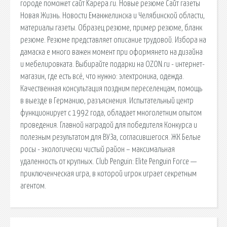
городе поможет сайт Kapepa.ru. Новые резюме Сайт газеты
Новая Жизнь. Новости Еманжелинска и Челябинской области,
материалы газеты. Образец резюме, пример резюме, бланк
резюме. Резюме представляет описание трудовой. Избора на
дамаска е много важен момент при оформянето на дизайна
и мебелировката. Выбирайте подарки на OZON.ru - интернет-
магазин, где есть всё, что нужно: электроника, одежда.
Качественная консультация поздним переселенцам, помощь
в выезде в Германию, разъяснения. Испытательный центр
функционирует с 1992 года, обладает многолетним опытом
проведения. Главной наградой для победителя Конкурса и
полезным результатом для ВУЗа, согласившегося. ЖК Белые
росы - экологически чистый район – максимальная
удаленность от крупных. Club Penguin: Elite Penguin Force —
приключенческая игра, в которой игрок играет секретным
агентом.