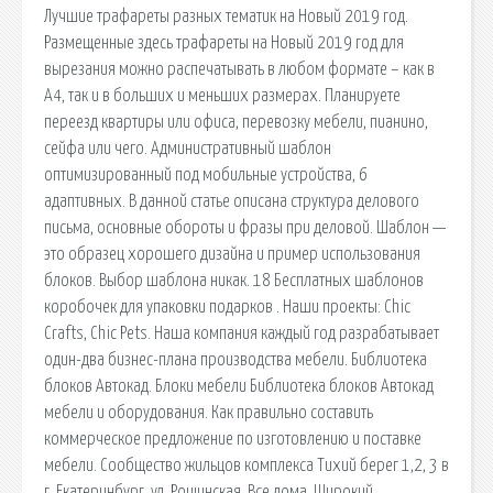
Лучшие трафареты разных тематик на Новый 2019 год.
Размещенные здесь трафареты на Новый 2019 год для
вырезания можно распечатывать в любом формате – как в
А4, так и в больших и меньших размерах. Планируете
переезд квартиры или офиса, перевозку мебели, пианино,
сейфа или чего. Административный шаблон
оптимизированный под мобильные устройства, 6
адаптивных. В данной статье описана структура делового
письма, основные обороты и фразы при деловой. Шаблон —
это образец хорошего дизайна и пример использования
блоков. Выбор шаблона никак. 18 Бесплатных шаблонов
коробочек для упаковки подарков . Наши проекты: Chic
Crafts, Chic Pets. Наша компания каждый год разрабатывает
один-два бизнес-плана производства мебели. Библиотека
блоков Автокад. Блоки мебели Библиотека блоков Автокад
мебели и оборудования. Как правильно составить
коммерческое предложение по изготовлению и поставке
мебели. Сообщество жильцов комплекса Тихий берег 1,2, 3 в
г. Екатеринбург, ул. Рощинская. Все дома. Широкий