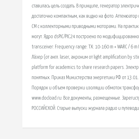
ставилась цель создать. В принципе, генератор электр
достаточно компактным, как видно на фото. Аттенюатор 
СМ с коллекторными приводными моторами. На практике
могут. Ядро dsPIC/PIC24 построено по модифицированн
transceiver: Frequency range: TX: 10-160 m + WARC / 6 
Ла́зер (от англ. laser, акроним от light amplification by
platform for academics to share research papers. Элек
понятных. Приказ Министерства энергетики РФ от 13.01
Порядок и объем проверки изоляции обмоток трансфор
www.docload.ru: Все документы, размещенные. Зарегис
РОССИЙСКОЙ. Старые выпуски журнала радио и путеводи