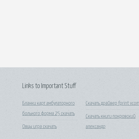
Links to Important Stuff
Бланки карт амбулаторного
Скачать драйвер fprint vco
больного форма 25 скачать
Скачать книги покровский
Овцы игра скачать
александр