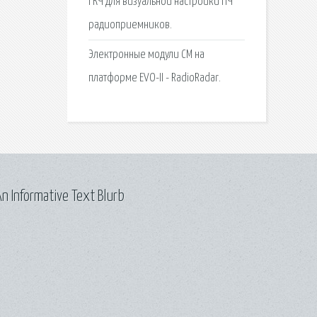
ГКЧ для визуальной настройки ПЧ
радиоприемников.
Электронные модули СМ на
платформе EVO-II - RadioRadar.
n Informative Text Blurb