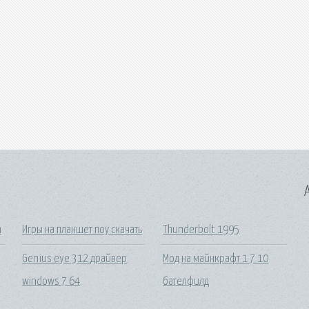
A
m
Игры на планшет поу скачать
Thunderbolt 1995
Genius eye 312 драйвер
Мод на майнкрафт 1 7 10
windows 7 64
бателфилд