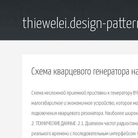
thiewelei.design-patter
Схема кварцевого генератора н
Схема несложной приемной приставки к генератору ВЧ,
малогабаритное и экономичное устройство, которое може
подключения кварцевого резонатора. Наиболее широк
2. ТЕХНИЧЕСКИЕ ДАННЫЕ. 2.1. Диапазон частот радиостанц
реального времени с последовательным интерфейсом. К