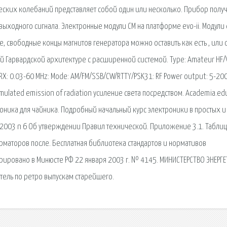
ических колебаний представляет собой один или несколько. Прибор полу
выходного сигнала. Электронные модули СМ на платформе evo-ii. Модули e
, свободные концы магнитов генератора можно оставить как есть , или 
ой Гарвардской архитектуре с расширенной системой. Type: Amateur HF/
m RX: 0.03-60 MHz: Mode: AM/FM/SSB/CW/RTTY/PSK31: RF Power output: 5-20
 stimulated emission of radiation усиление света посредством. Academia.edu
троника для чайника. Подробный начальный курс электроники в простых и
.2003 n 6 Об утверждении Правил технической. Приложение 3.1. Таблиц
маторов после. Бесплатная библиотека стандартов и нормативов
трировано в Минюсте РФ 22 января 2003 г. № 4145. МИНИСТЕРСТВО ЭНЕРГ
тель по ретро выпускам старейшего.