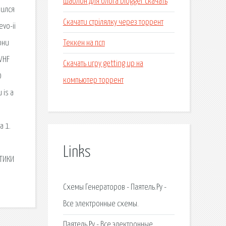
Шаблон для блога blogger скачать
чился
Скачати стрілялку через торрент
vo-ii
Теккен на псп
они
VHF
Скачать игру getting up на
0
компьютер торрент
 is a
а 1.
Links
ЕТИКИ
Схемы Генераторов - Паятель.Ру -
Все электронные схемы.
Паятель.Ру - Все электронные