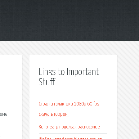
Links to Important
Stuff
Стражи галактики 1080p 60 fps
еме.
скачать торрент
Кинотеатр подольск расписание
,