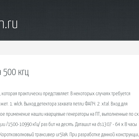
n.ru
а 500 кгц
 которая практически представляет. В некоторых случаях требуется
т. 1. wlck. Выход детектора захвата петли ФАПЧ. 2. xtal. Вход для
ое применение нашли кварцевые генераторы на ПТ, выполненные по сх
ии /1500-10990 кГц/ раз бит на десять. Даташит на ds1307 - 64 x 8 часы
оротковолновый трансивер ur5lak. При разработке данной конструкции