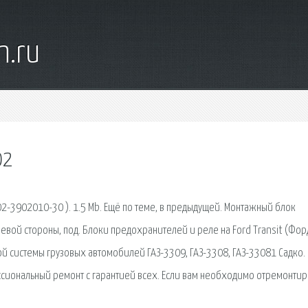
n.ru
02
02-3902010-30 ). 1.5 Mb. Ещё по теме, в предыдущей. Монтажный блок
евой стороны, под. Блоки предохранителей и реле на Ford Transit (Фор
ой системы грузовых автомобилей ГАЗ-3309, ГАЗ-3308, ГАЗ-33081 Садко.
ссиональный ремонт с гарантией всех. Если вам необходимо отремонтир