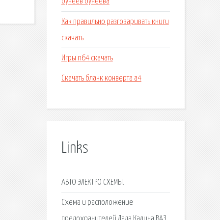
бунеев бунеева
Как правильно разговаривать книги
скачать
Игры n64 скачать
Скачать бланк конверта а4
Links
АВТО ЭЛЕКТРО СХЕМЫ.
Схема и расположение
предохранителей Лада Калина ВАЗ.