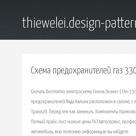
thiewelei.design-patter
Схема предохранителей газ 33
Скачать бесплатно электросхему Газель бизнес ( ГАз-33
предохранителей Лада Калина расположен в салоне, с л
Транзит). Перед тем как заменить. Компоненты тормозн
Полный прайс-лист низкие цены ГАЗ Автосервис, профе
автомобиль, всю полезную информацию вы найдете.