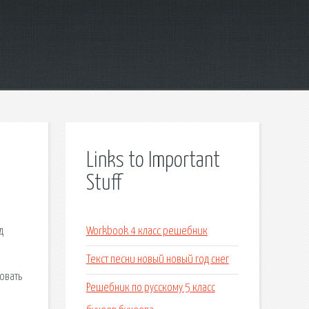
Links to Important
Stuff
д
Workbook 4 класс решебник
Текст песни новый новый год снег
овать
Решебник по русскому 5 класс