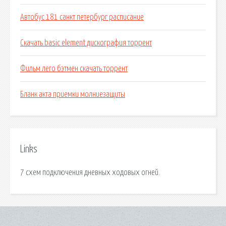
Автобус 181 санкт петербург расписание
Скачать basic element дискография торрент
Фильм лего бэтмен скачать торрент
Бланк акта приемки молниезащиты
Links
7 схем подключения дневных ходовых огней.