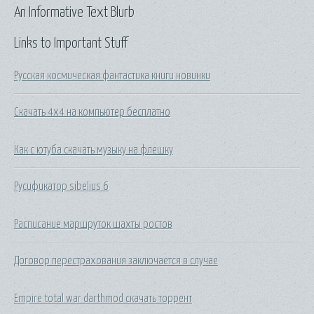
An Informative Text Blurb
Links to Important Stuff
Русская космическая фантастика книги новинки
Скачать 4х4 на компьютер бесплатно
Как с ютуба скачать музыку на флешку
Русификатор sibelius 6
Расписание маршруток шахты ростов
Договор перестрахования заключается в случае
Empire total war darthmod скачать торрент