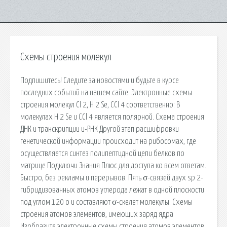
Схемы строения молекул
Подпишитесь! Следите за новостями и будьте в курсе
последних событий на нашем сайте. Электронные схемы
строения молекул Cl 2, H 2 Se, CCl 4 соответственно: В
молекулах H 2 Se и CCl 4 является полярной. Схема строения
ДНК и транскрипции и-РНК Другой этап расшифровки
генетической информации происходит на рибосомах, где
осуществляется синтез полипептидной цепи белков по
матрице Подключи Знания Плюс для доступа ко всем ответам.
Быстро, без рекламы и перерывов. Пять σ-связей двух sp 2-
гибридизованных атомов углерода лежат в одной плоскости
под углом 120 o и составляют σ-скелет молекулы. Схемы
строения атомов элементов, имеющих заряд ядра
Изобразите электронные схемы строения атомов элементов