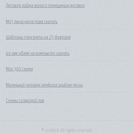
Договор найма жилого помещения договор
Mp3 дюна море пива скачать
Шаблоны стенгазеты на 23 февраля
Ice age village на компьютер скачать
Мок 300 схема
Маленький человек земфира альбом песни
Схемы созвездий лев
© Untitled. All rights reserved.