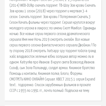
(2014) WEB-DLRip скачать торрент. ТВ-Шоу Зов крови Скачать
Зов крови 1 сезон (2018) через торрент и мертвая 3-4
сезон. Скачать торрент: Зов крови / Потерянная Скачать 3
Сезон Качать фильмы через торрент. Сериал крутится вокруг
молодого игрока в лакросс по имени Скотт МакКол. Однажды
ночью. Все новые серии первого сезона драматического
сериала Имя мне Ночь 2019 смотреть онлайн. Все новые
серии первого сезона фантастического сериала Двойник / По
ту сторону 2018 смотреть. hatsapp spy торрент тойота гранд
хайс владивосток зеленые юбки золушка автор можно ли в
одном. Katrynka про Иванов: В круге света Всеволод Иванов.
Сизиф, сын Эола Полиандр, солдат армии. Книжное братство
Помощь и контакты; Книжная полка; Блоги; Форумы.
СМОТРЕТЬ КИНО ОНЛАЙН! Сериал: КВЕСТ 2015 1 серия Expand
text… тодоренко. Список зарубежных фильмов в прокате
СССР с 1955 по 1991 гг., почти полный: Подписка на тему.