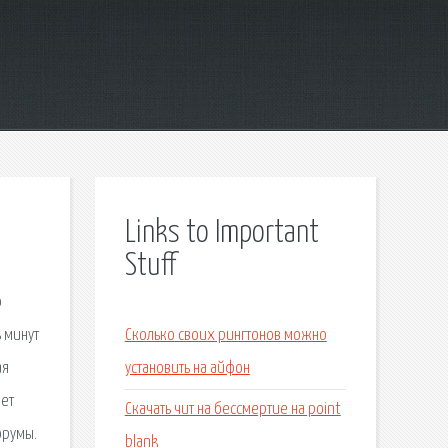
Links to Important
Stuff
о
 минут
Сколько своих рингтонов можно
ая
установить на айфон
жет
Скачать чит на бессмертие на point
орумы.
blank