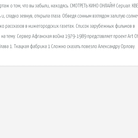
таж о том, что вы забыли, находясь. СМОТРЕТЬ КИНО ОНЛАЙН! Сериал: КВ
 и, сладко зевнув, открыла глаза. Обведя сонным взглядом залитую солн
ко рассказов в нижегородских газетах. Список зарубежных фильмов в
а на тему. Сервер Афганская война 1979-1989 представляет проект Art Of
лава 1. Ткацкая фабрика 1 Сложно сказать повезло Александру Орлову.