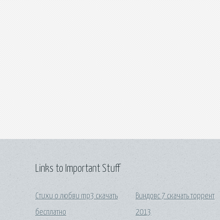
Links to Important Stuff
Стихи о любви mp3 скачать
Виндовс 7 скачать торрент
бесплатно
2013