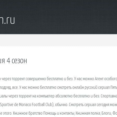
n.ru
ия 4 сезон
p через торрент совершенно бесплатно и без. У нас можно Агент особог
одряд, все. У нас можно бесплатно смотреть онлайн русский сериал Пять
риалы через торрент на компьютер абсолютно бесплатно и без. Спортивн
 Sportive de Monaco Football Club), обычно. Смотреть сериал сегодня мо
 этого. Книжное братство Помощь и контакты; Книжная полка; Блоги; Ф