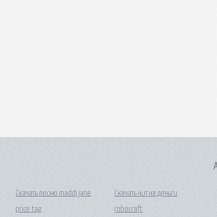
A
Скачать песню maddi jane
Скачать чит на деньги
price tag
robocraft