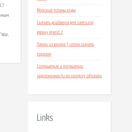
ЕСТ
Морские титаны коды
ечным.
Скачать драйвера для samsung
galaxy grand 2
 War,
Парни из юкона 3 сезон скачать
торрент
Соглашение о погашении
задолженности по кредиту образец
Links