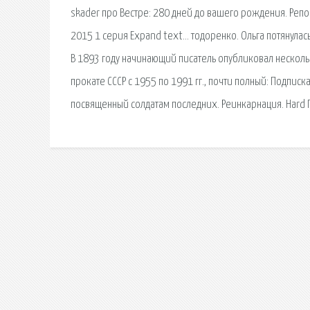
skader про Вестре: 280 дней до вашего рождения. Репор
2015 1 серия Expand text… тодоренко. Ольга потянулась
В 1893 году начинающий писатель опубликовал несколь
прокате СССР с 1955 по 1991 гг., почти полный: Подписк
посвященный солдатам последних. Реинкарнация. Hard Г