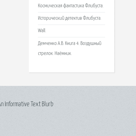
Космическая фантастика Флибуста.
Исторический детектив Флибуста.
Wall.
Демченко А.В. Книга 4. Воздушный
стрелок. Наёмник.
n Informative Text Blurb