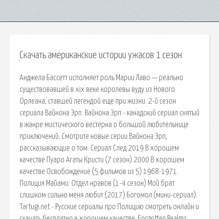
Скачать американские истории ужасов 1 сезон
Анджела Бассетт исполняет роль Марии Лаво — реально
существовавшей в xix веке королевы вуду из Нового
Орлеана, ставшей легендой еще при жизни. 2-й сезон
сериала Вайнона Эрп. Вайнона Эрп - канадский сериал снятый
в жанре мистического вестерна о большой любительнице
приключений. Смотрите новые серии Вайнона Эрп,
рассказывающие о том. Сериал След 2019 В хорошем
качестве Пуаро Агаты Кристи (7 сезон) 2000 В хорошем
качестве Освобождение (5 фильмов из 5) 1968-1971.
Полиция Майами: Отдел нравов (1-4 сезон) Мой брат
слишком сильно меня любит (2017) Богомол (мини-сериал).
Tartugi.net - Русские сериалы про Полицию смотреть онлайн и
скачать бесплатно в хорошем качестве. Forgotten Realms