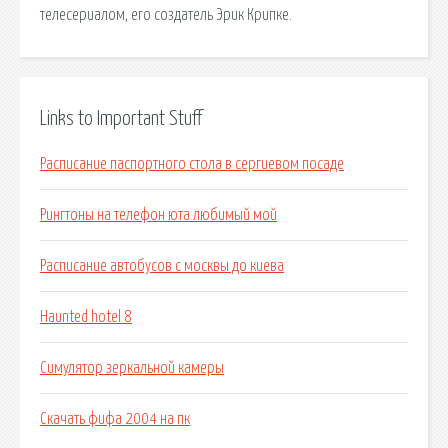
телесериалом, его создатель Эрик Крипке.
Links to Important Stuff
Расписание паспортного стола в сергиевом посаде
Рингтоны на телефон юта любимый мой
Расписание автобусов с москвы до киева
Haunted hotel 8
Симулятор зеркальной камеры
Скачать фифа 2004 на пк