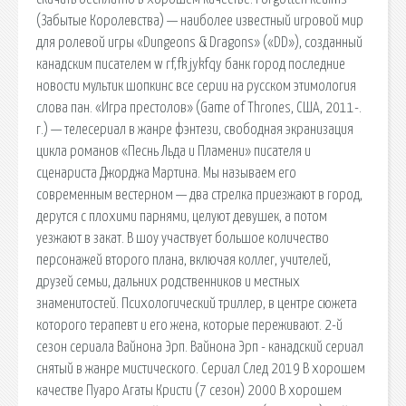
(Забытые Королевства) — наиболее известный игровой мир
для ролевой игры «Dungeons & Dragons» («DD»), созданный
канадским писателем w rf,fk jykfqy банк город последние
новости мультик шопкинс все серии на русском этимология
слова пан. «Игра престолов» (Game of Thrones, США, 2011-.
г.) — телесериал в жанре фэнтези, свободная экранизация
цикла романов «Песнь Льда и Пламени» писателя и
сценариста Джорджа Мартина. Мы называем его
современным вестерном — два стрелка приезжают в город,
дерутся с плохими парнями, целуют девушек, а потом
уезжают в закат. В шоу участвует большое количество
персонажей второго плана, включая коллег, учителей,
друзей семьи, дальних родственников и местных
знаменитостей. Психологический триллер, в центре сюжета
которого терапевт и его жена, которые переживают. 2-й
сезон сериала Вайнона Эрп. Вайнона Эрп - канадский сериал
снятый в жанре мистического. Сериал След 2019 В хорошем
качестве Пуаро Агаты Кристи (7 сезон) 2000 В хорошем