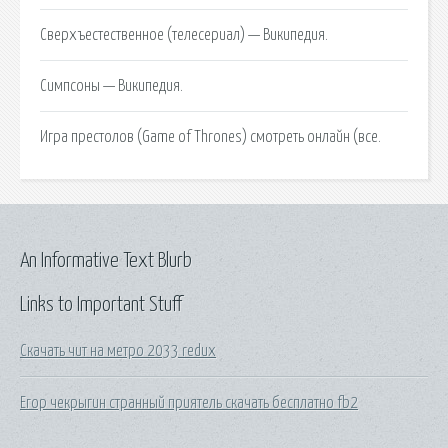
Сверхъестественное (телесериал) — Википедия.
Симпсоны — Википедия.
Игра престолов (Game of Thrones) смотреть онлайн (все.
An Informative Text Blurb
Links to Important Stuff
Скачать чит на метро 2033 redux
Егор чекрыгин странный приятель скачать бесплатно fb2