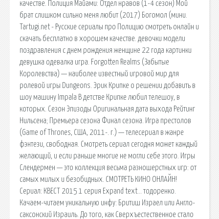
качестве. Полиция Майами: Отдел нравов (1-4 сезон) Мой
брат слишком сильно меня любит (2017) Богомол (мини.
Tartugi.net - Русские сериалы про Полицию смотреть онлайн и
скачать бесплатно в хорошем качестве. девочки модели
поздравления с днем рождения женщине 22 года картинки
девушка одевалка игра. Forgotten Realms (Забытые
Королевства) — наиболее известный игровой мир для
ролевой игры Dungeons. Эрик Крипке о решении добавить в
шоу машину Impala В детстве Крипке любил телешоу, в
которых. Сезон Эпизоды Оригинальная дата выхода Рейтинг
Нильсена; Премьера сезона Финал сезона. Игра престолов
(Game of Thrones, США, 2011-. г.) — телесериал в жанре
фэнтези, свободная. Смотреть сериал сегодня может каждый
желающий, и если раньше многие не могли себе этого. Игры
Слендермен — это коллекция весьма разношерстных игр: от
самых милых и безобидных. СМОТРЕТЬ КИНО ОНЛАЙН!
Сериал: КВЕСТ 2015 1 серия Expand text… тодоренко.
Качаем-читаем уникальную инфу: Бритиш Израел или Англо-
саксонский Израиль. До того, как Сверхъестественное стало