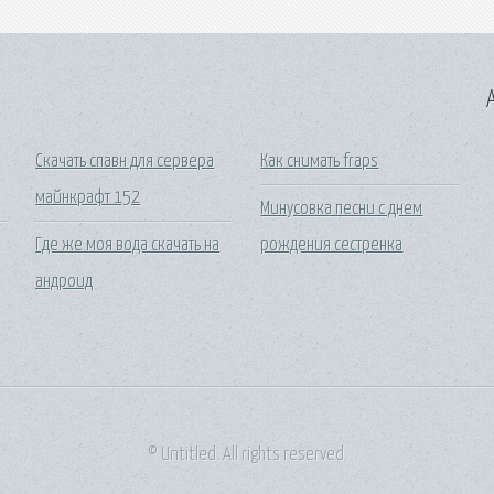
A
Скачать спавн для сервера
Как снимать fraps
майнкрафт 152
Минусовка песни с днем
Где же моя вода скачать на
рождения сестренка
андроид
© Untitled. All rights reserved.