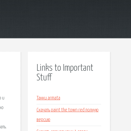
Links to Important
Stuff
о и
Танки armata
но
Скачать paint the town red полную
версию
ать.