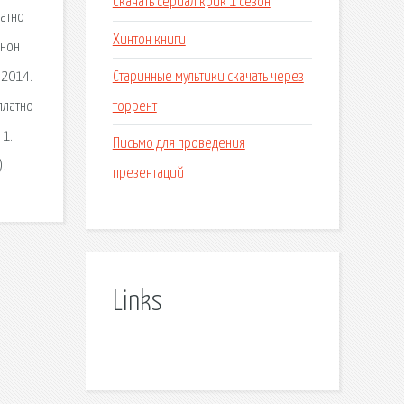
Скачать сериал крик 1 сезон
латно
Хинтон книги
ннон
Старинные мультики скачать через
 2014.
торрент
платно
 1.
Письмо для проведения
.
презентаций
Links