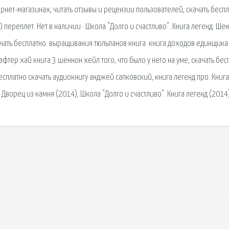
ернет-магазинах, читать отзывы и рецензии пользователей, скачать бесп
 переплет. Нет в наличии · Школа "Долго и счастливо". Книга легенд. Ше
чать бесплатно. выращивания тюльпанов книга. книга доходов единщика
 афтер хай книга 3 шеннон хейл того, что было у него на уме, скачать бес
платно скачать аудиокнигу анджей сапковский, книга легенд про. Книга
 Дворец из камня (2014), Школа "Долго и счастливо". Книга легенд (2014)