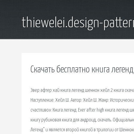
thiewelei.design-patter
Скачать бесплатно книга леген
Эвер афтер хай книга легенд шеннон хейл 2 книга скача
Наступление. Хейл Ш. Автор: Хейл Ш. Жанр: Историческ
счастливо»: Книга легенд. Ever after high книга легенд
книгу рубиновая книга для андроид, скачать. Официальн
Легенд" и является второй книгой в трилогии от Шеннон 