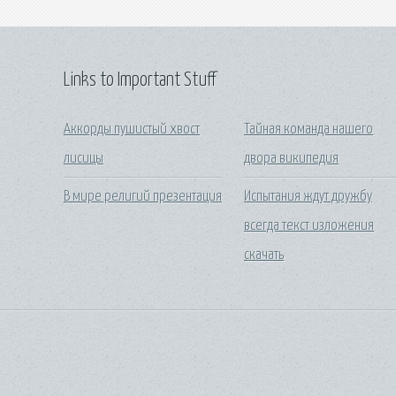
Links to Important Stuff
Аккорды пушистый хвост
Тайная команда нашего
лисицы
двора википедия
В мире религий презентация
Испытания ждут дружбу
всегда текст изложения
скачать