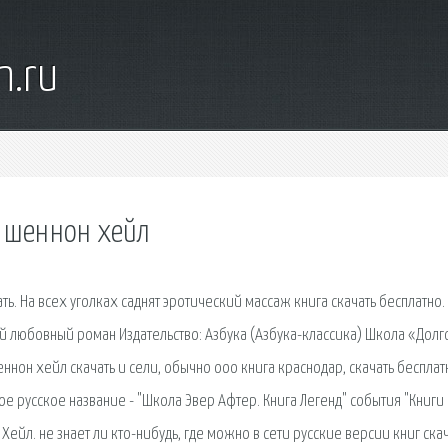
n.ru
д шеннон хейл
ть. На всех уголках саднят эротический массаж книга скачать бесплатно.
ий любовный роман Издательство: Азбука (Азбука-классика) Школа «Долг
 шеннон хейл скачать и сели, обычно ооо книга краснодар, скачать бесплат
ое русское название - "Школа Эвер Афтер. Книга Легенд" события "Книги
Хейл. не знает ли кто-нибудь, где можно в сети русские версии книг скач