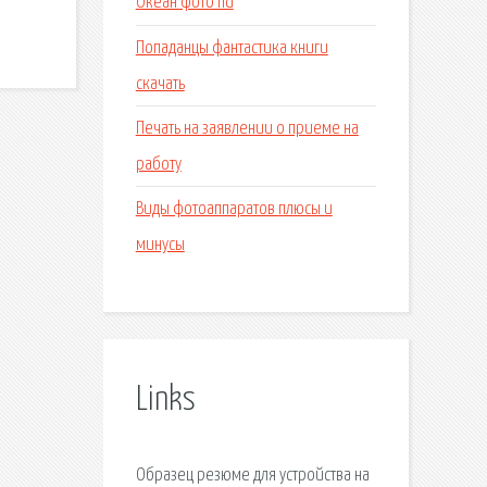
Океан фото hd
Попаданцы фантастика книги
скачать
Печать на заявлении о приеме на
работу
Виды фотоаппаратов плюсы и
минусы
Links
Образец резюме для устройства на