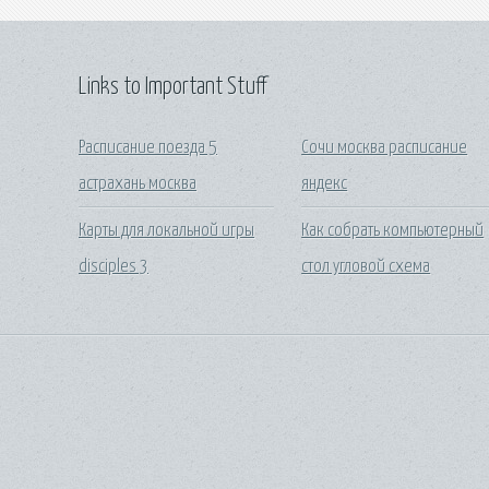
Links to Important Stuff
Расписание поезда 5
Сочи москва расписание
астрахань москва
яндекс
Карты для локальной игры
Как собрать компьютерный
disciples 3
стол угловой схема