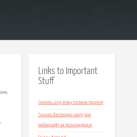
Links to Important
Stuff
юме,
Скачать игру атаку титанов торрент
Скачать бесплатно карту для
о
майнкрафт на прохождение