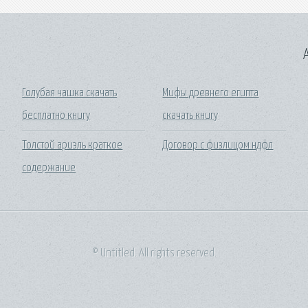
A
Голубая чашка скачать
Мифы древнего египта
бесплатно книгу
скачать книгу
Толстой ариэль краткое
Договор с физлицом ндфл
содержание
© Untitled. All rights reserved.