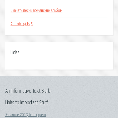
Скачать песни армянские альбом
2 broke girls 5
Links
An Informative Text Blurb
Links to Important Stuff
Заклятие 2013 hd торрент