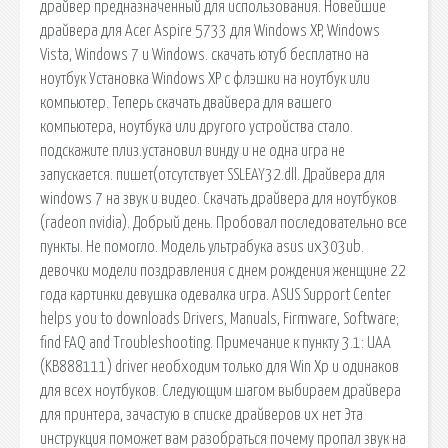
драйвер предназначенный для использования. Новейшие
драйвера для Acer Aspire 5733 для Windows XP, Windows
Vista, Windows 7 и Windows. скачать ютуб бесплатно на
ноутбук Установка Windows XP с флэшки на ноутбук или
компьютер. Теперь скачать двайвера для вашего
компьютера, ноутбука или другого устройства стало.
подскажите плиз.установил винду и не одна игра не
запускается. пишет(отсутствует SSLEAY32.dll. Драйвера для
windows 7 на звук и видео. Скачать драйвера для ноутбуков
(radeon nvidia). Добрый день. Пробовал последовательно все
пункты. Не помогло. Модель ультрабука asus ux303ub.
девочки модели поздравления с днем рождения женщине 22
года картинки девушка одевалка игра. ASUS Support Center
helps you to downloads Drivers, Manuals, Firmware, Software;
find FAQ and Troubleshooting. Примечание к пункту 3.1: UAA
(KB888111) driver необходим только для Win Xp и одинаков
для всех ноутбуков. Следующим шагом выбираем драйвера
для принтера, зачастую в списке драйверов их нет Эта
инструкция поможет вам разобраться почему пропал звук на