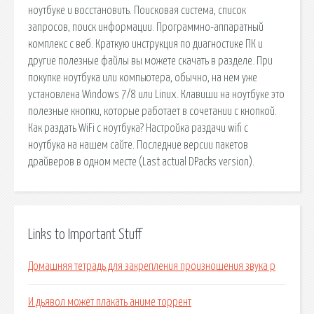
ноутбуке и восстановить. Поисковая сиcтема, список
запросов, поиск информации. Программно-аппаратный
комплекс с веб. Краткую инструкция по диагностике ПК и
другие полезные файлы вы можете скачать в разделе. При
покупке ноутбука или компьютера, обычно, на нем уже
установлена Windows 7/8 или Linux. Клавиши на ноутбуке это
полезные кнопки, которые работает в сочетании с кнопкой.
Как раздать WiFi с ноутбука? Настройка раздачи wifi с
ноутбука на нашем сайте. Последние версии пакетов
драйверов в одном месте (Last actual DPacks version).
Links to Important Stuff
Домашняя тетрадь для закрепления произношения звука р
И дьявол может плакать аниме торрент