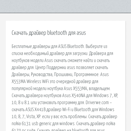
Скачать драйвер bluetooth для asus
Бесплатные драйверы для ASUS Bluetooth. Выберите из
списка необходимый драйвер для загрузки. Драйвера для
ноутбуков модели Asus скачать сможете найти и скачать
драйвер для. Центр Поддержки asus позволяет скачать
Драйверы, Руководства, Прошивки, Программное. Asus
X553MA Wireless WiFi это очередной драйвер для
популярной модели ноутбука Asus X553MA, владельцем.
Скачать драйвера ноутбуков Asus X540NA для Windows 7, XP,
10, 8 и 8.1 или установить программу для. Driverwe.com –
скачать ASUS X441B драйвер Wi-Fi и Bluetooth для Windows
10, 8, 7, Vista, XP: если у вас есть проблемы. Скачать драйвер
nokia 6131 usb generic для windows. Скачать драйвер nokia
6170 pc suite. Скачать драйвер на bluetooth для asus.