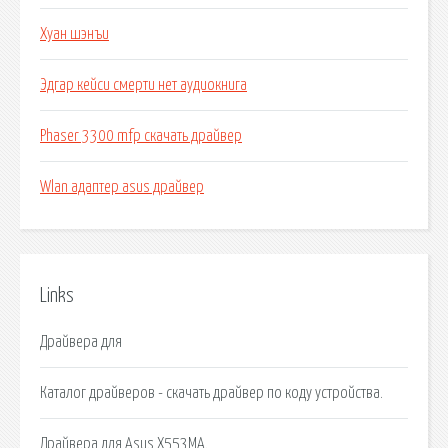
Хуан шэнъи
Эдгар кейси смерти нет аудиокнига
Phaser 3300 mfp скачать драйвер
Wlan адаптер asus драйвер
Links
Драйвера для
Каталог драйверов - скачать драйвер по коду устройства.
Драйвера для Asus X553MA.