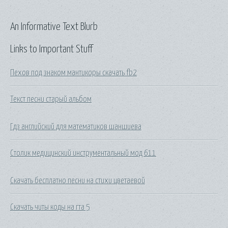
An Informative Text Blurb
Links to Important Stuff
Пехов под знаком мантикоры скачать fb2
Текст песни старый альбом
Гдз английский для математиков шаншиева
Столик медицинский инструментальный мод 611
Скачать бесплатно песни на стихи цветаевой
Скачать читы коды на гта 5