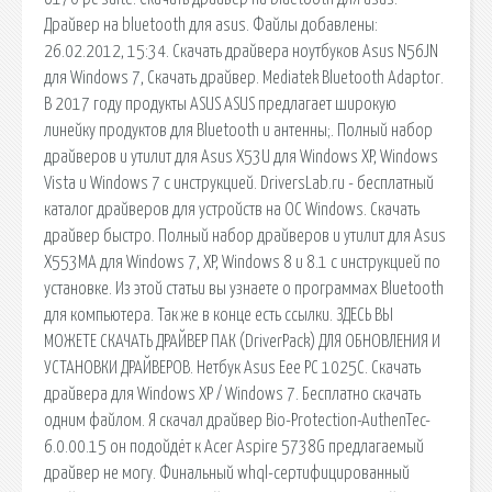
Драйвер на bluetooth для asus. Файлы добавлены:
26.02.2012, 15:34. Скачать драйвера ноутбуков Asus N56JN
для Windows 7, Скачать драйвер. Mediatek Bluetooth Adaptor.
В 2017 году продукты ASUS ASUS предлагает широкую
линейку продуктов для Bluetooth и антенны;. Полный набор
драйверов и утилит для Asus X53U для Windows XP, Windows
Vista и Windows 7 с инструкцией. DriversLab.ru - бесплатный
каталог драйверов для устройств на ОС Windows. Скачать
драйвер быстро. Полный набор драйверов и утилит для Asus
X553MA для Windows 7, XP, Windows 8 и 8.1 с инструкцией по
установке. Из этой статьи вы узнаете о программах Bluetooth
для компьютера. Так же в конце есть ссылки. ЗДЕСЬ ВЫ
МОЖЕТЕ СКАЧАТЬ ДРАЙВЕР ПАК (DriverPack) ДЛЯ ОБНОВЛЕНИЯ И
УСТАНОВКИ ДРАЙВЕРОВ. Нетбук Asus Eee PC 1025C. Скачать
драйвера для Windows XP / Windows 7. Бесплатно скачать
одним файлом. Я скачал драйвер Bio-Protection-AuthenTec-
6.0.00.15 он подойдёт к Acer Aspire 5738G предлагаемый
драйвер не могу. Финальный whql-сертифицированный