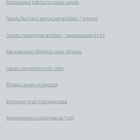
Контрольные работы по химии скачать
Панели быстрого запуска для windows 7 торрент
Скачать стандартную windows 7 максимальная 64 bit
Как правильно оформить залог образец
Скачать торрентом tomb raider
Фонарь скачать на андроид
Бэрмэнчек тугай тугай минусовка
Американская история ужасов 5 ost