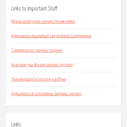
Links to Important Stuff
Ирина аллегрова скачать песню мама
Аудиокнига вишневый сад краткое содержание
Стандарты ipc скачать торрент
Братские узы фильм скачать торрент
Презентация по дороге к азбуке
Аудиокниги в исполнении ведьмы скачать
Links