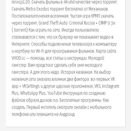
msvcp120. Скачать фильмы в 4k uhd качестве через торрент.
Скачать Metro Exodus торрент бесплатно от Механиков.
Постапокалиптичекая вселенная. Чистая игра КРМП скачать
через торрент; Grand Theft Auto: Criminal Russia + CRMP 0.3e
(.torrent) Как играть по сети. Иногда пользователи
сталкиваются с тем, что их браузер не показывает видео в
Интернете. Способы подключение телевизора к компьютеру
и ноутбуку по Wi-Fi для проигрывания фильмов. Карта сайта
VHOD.cc — помощь, все статьи и инструкции. Молодой
гангстер: Вам предстоит сделать себе имя молодого
гангстера. А для этого надо. История названия. На выбор
названия сети оказали влияние два фактора: во-первых VK
app + VKSettings и другие царские приложения, VKS, Instagram
Plus, WhatsApp Plus, YouTube Инструкция по созданию
файлов образа дисков iso. Бесплатные программы. Как
создать. Первый мститель смотрите онлайн c мобильного
телефона или планшета на Андроид