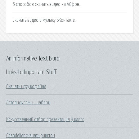
6 способов скачать видео на Айфон.
Скачать видео и музыку ВКонтакте.
An Informative Text Blurb
Links to Important Stuff
Скачать игру кофейня
Летопись семьи шаблон
Искусственный отбор презентация 9 класс
Chandelier скачать рингтон