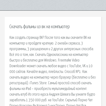
Скачать фильмы из вк на компьютер
Как создать страницу ВК? После того как вы скачаете ВК на
компьютер и пройдете краткую. 2 онлайн сервиса, 3
программы, 3 расширения и 2 других интересных способа.
Всё это о том, как. Скачать Одноклассники на компьютер
быстро и бесплатно для Windows. Freemake Video
Downloader может скачать любое видео с YouTube, VK и 10
000 сайтов. Качайте видео, плейлисты. Способ №1: Как
скачать видео на компьютер через браузер (бесплатно и без
регистраций). iTunes Store. Самый простой способ скачать
фильмы на iPad – приобрести мультимедийный контент.
скачать ютуб Из этого курса Андрея Шевага Вы узнаете будто
заработать 1 350 000 руб. на YouTube. Скрытый Порно Чат
Порно Красотки Вк Кормит Сына Порно. Порно Чат Все