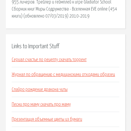
955 личеров. Трейлер и геймплей к игре Gladiator School.
Сборник книг Миры Содружества - Вселенная EVE online (454
книги) (обновлено 07/03/2019) 2010-2019
Links to Important Stuff
Сериал счастье по рецепту скачать торрент
Журнал по обращению с медицинскими отходами образец
Спайро рождение дракона читы
Песни про маму скачать про маму
Презентация объемные цветы из бумаги