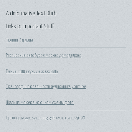
An Informative Text Blurb
Links to Important Stuff
Тюнинг 3д лада
Расписание автобусов москва домодедова
Пение птиц звуки леса скачать
Трансерфинг реальности аудиокнига youtube
Шаль из мохера крючком схемы фото
Прошивка для samsung galaxy xcover s5690