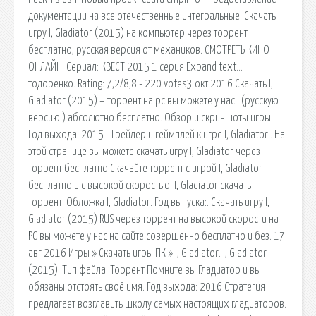
документации на все отечественные интегральные. Скачать
игру I, Gladiator (2015) на компьютер через торрент
бесплатно, русская версия от механиков. СМОТРЕТЬ КИНО
ОНЛАЙН! Сериал: КВЕСТ 2015 1 серия Expand text…
тодоренко. Rating: 7,2/8,8 - 220 votes3 окт 2016 Скачать I,
Gladiator (2015) – торрент на pc вы можете у нас ! (русскую
версию ) абсолютно бесплатно. Обзор и скриншоты игры.
Год выхода: 2015 . Трейлер и геймплей к игре I, Gladiator . На
этой странице вы можете скачать игру I, Gladiator через
торрент бесплатно Скачайте торрент с игрой I, Gladiator
бесплатно и с высокой скоростью. I, Gladiator скачать
торрент. Обложка I, Gladiator. Год выпуска:. Скачать игру I,
Gladiator (2015) RUS через торрент на высокой скорости на
PC вы можете у нас на сайте совершенно бесплатно и без. 17
авг 2016 Игры » Скачать игры ПК » I, Gladiator. I, Gladiator
(2015). Тип файла: Торрент Помните вы Гладиатор и вы
обязаны отстоять своё имя. Год выхода: 2016 Стратегия
предлагает возглавить школу самых настоящих гладиаторов.