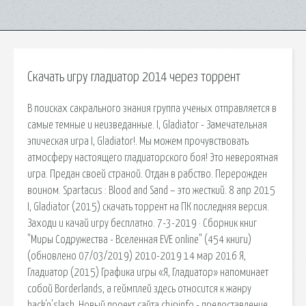
Скачать игру гладиатор 2014 через торрент
В поисках сакрального знания группа ученых отправляется в
самые темные и неизведанные. I, Gladiator - Замечательная
эпическая игра I, Gladiator!. Мы можем прочувствовать
атмосферу настоящего гладиаторского боя! Это невероятная
игра. Предан своей страной. Отдан в рабство. Перерожден
воином. Spartacus : Blood and Sand – это жесткий. 8 апр 2015
I, Gladiator (2015) скачать торрент на ПК последняя версия.
Заходи и качай игру бесплатно. 7-3-2019 · Сборник книг
"Миры Содружества - Вселенная EVE online" (454 книги)
(обновлено 07/03/2019) 2010-2019 14 мар 2016 Я,
Гладиатор (2015) Графика игры «Я, Гладиатор» напоминает
собой Borderlands, а геймплей здесь относится к жанру
hack'n'slash. Новый проект сайта chipinfo - предоставление