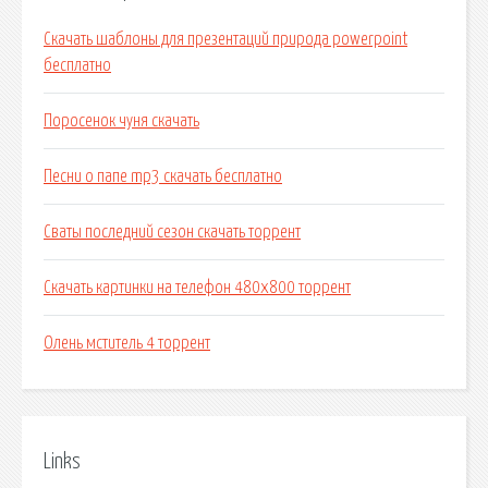
Скачать шаблоны для презентаций природа powerpoint
бесплатно
Поросенок чуня скачать
Песни о папе mp3 скачать бесплатно
Сваты последний сезон скачать торрент
Скачать картинки на телефон 480х800 торрент
Олень мститель 4 торрент
Links