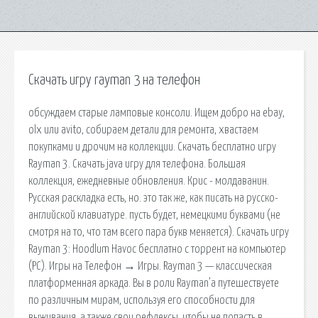
Скачать игру rayman 3 на телефон
обсуждаем старые ламповые консоли. Ищем добро на ebay,
olx или avito, собираем детали для ремонта, хвастаем
покупками и дрочим на коллекции. Скачать бесплатно игру
Rayman 3. Скачать java игру для телефона. Большая
коллекция, ежедневные обновления. Крис - молдаванин.
Русская раскладка есть, но. это так же, как писать на русско-
английской клавиатуре. пусть будет, немецкими буквами (не
смотря на то, что там всего пара букв меняется). Скачать игру
Rayman 3: Hoodlum Havoc бесплатно c торрент на компьютер
(PC). Игры на Телефон → Игры. Rayman 3 — классическая
платформенная аркада. Вы в роли Rayman’а путешествуете
по различным мирам, используя его способности для
выживания, а также свои рефлексы, чтобы не попасть в