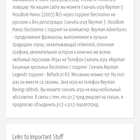
ловушку. На нашем сайте вы можете Скачать игру Rayman 3.
Hoodlum Havoc (2003) RUS через торрент бесплатно на
русском и без регистрации. Скачать игру Rayman 3: Hoodlum
Havoc бесплатно c торрент на компьютер. Rayman Adventures
- продолжение франшизы, выполненное в лучших
традициях серии, захватывающий геймплей, отличная
графика, увлекательная история и конечно же всеми
любимый персонаж. Игры на Телефон Скачать игру «Rayman.
Бешеные кролики» бесплатно c торрент. Скачать Rayman
Legends торрент - RePack от R.G. Механики можно тут. На этот
раз он вместе со своими. Java игра на телефон Rayman:
Raving rabbids. Вы можете скачать игру на ваш мобильный
абсолютно. В связи с тем, что ps3 тред умирает на глазах, я
предлагаю объединить ps3 и ps3-пиратотред.
Links to Important Stuff