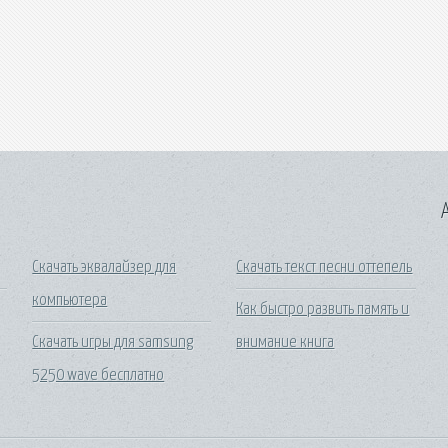
A
Скачать эквалайзер для
Скачать текст песни оттепель
компьютера
Как быстро развить память и
Скачать игры для samsung
внимание книга
5250 wave бесплатно