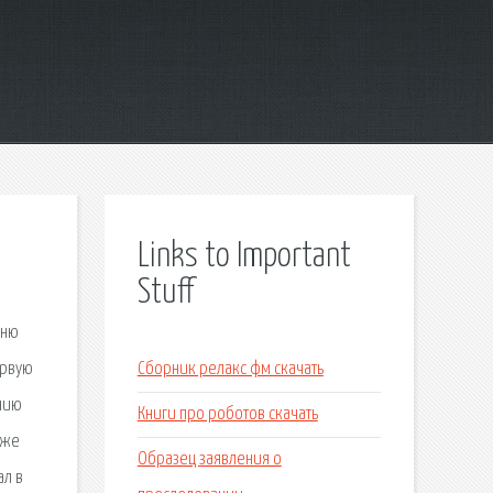
Links to Important
Stuff
шню
ервую
Сборник релакс фм скачать
анию
Книги про роботов скачать
 же
Образец заявления о
ал в