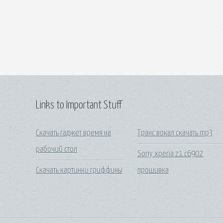
Links to Important Stuff
Скачать гаджет время на
Транс вокал скачать mp3
рабочий стол
Sony xperia z1 c6902
Скачать картинки гриффины
прошивка