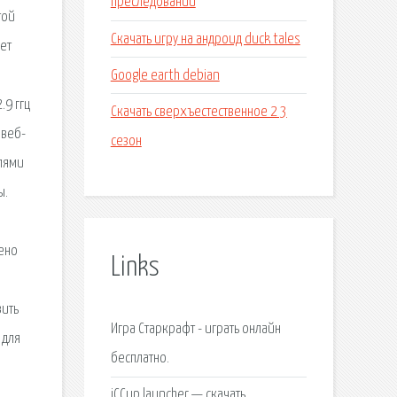
преследовании
той
Скачать игру на андроид duck tales
ует
Google earth debian
.9 ггц
Скачать сверхъестественное 2 3
 веб-
сезон
елями
ы.
рено
Links
вить
Игра Старкрафт - играть онлайн
 для
бесплатно.
iCCup launcher — скачать