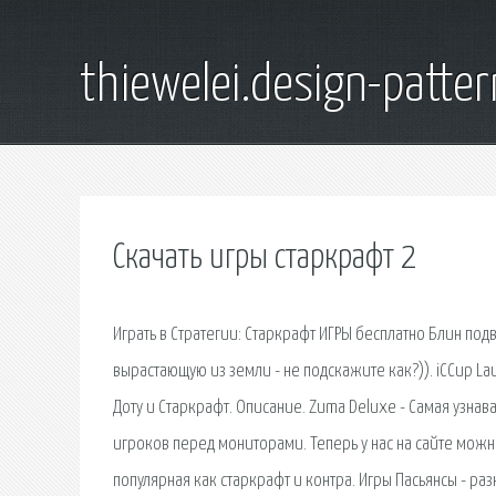
thiewelei.design-patter
Скачать игры старкрафт 2
Играть в Стратегии: Старкрафт ИГРЫ бесплатно Блин под
вырастающую из земли - не подскажите как?)). iCCup L
Доту и Старкрафт. Описание. Zuma Deluxe - Самая узна
игроков перед мониторами. Теперь у нас на сайте можно
популярная как старкрафт и контра. Игры Пасьянсы - ра