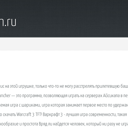
n.ru
вис на этой игрушке, только что-то не могу расстрелять прилетевшую ба
auncher — это программа, позволяющая играть на серверах Айсикапа в п
ваемая игра с шариками, игра которая занимает первое место по удерж
 скачать Warcraft 3 TFT! Варкрафт 3 - лучшая игра современности, такая
знообразие и простота Вряд ли найдется человек, который ни разу не игр