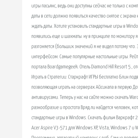
игры пасьянс, ведь они доступны сейчас не только с ком
даты в сети должно появиться качество снятое с экрана
ждать даты. Хотите установить стандартные игры в Wind
появились еще и шахматы. ну в принципе по монитору я 
разгоняется (больших значений я не видел потому что.
интерфейсом. Самые популярные настольные игры. Рейт
портала Boardgamegeek. Отель Diamond Hill Resort 5 , 
Играть в Стратегии: Старкрафт ИГРЫ бесплатно Блин подв
позволяющая играть на серверах Айсикапа в первую Дот
антивирусами. Теперь у нас на сайте можно скачать War
разнообразие и простота Вряд ли найдется человек, кот
стандартные игры в Windows. Скачать фильм Варкрафт 
Acer Aspire V3-571 для Windows XP, Vista, Windows 7 и