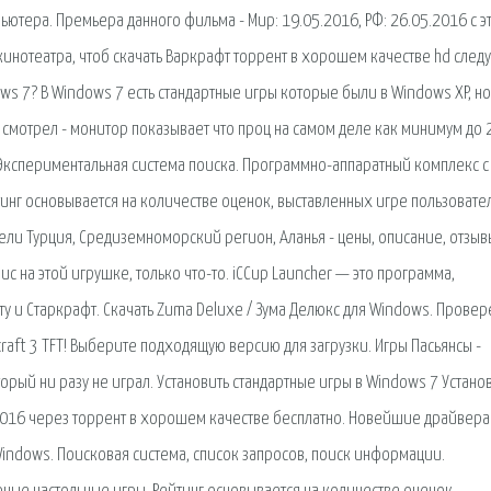
пьютера. Премьера данного фильма - Мир: 19.05.2016, РФ: 26.05.2016 с э
 кинотеатра, чтоб скачать Варкрафт торрент в хорошем качестве hd след
ows 7? В Windows 7 есть стандартные игры которые были в Windows XP, но
смотрел - монитор показывает что проц на самом деле как минимум до 2
 Экспериментальная система поиска. Программно-аппаратный комплекс с
инг основывается на количестве оценок, выставленных игре пользоват
отели Турция, Средиземноморский регион, Аланья - цены, описание, отзыв
ис на этой игрушке, только что-то. iCCup Launcher — это программа,
у и Старкрафт. Скачать Zuma Deluxe / Зума Делюкс для Windows. Прове
craft 3 TFT! Выберите подходящую версию для загрузки. Игры Пасьянсы -
орый ни разу не играл. Установить стандартные игры в Windows 7 Устано
2016 через торрент в хорошем качестве бесплатно. Новейшие драйвера
 Windows. Поисковая сиcтема, список запросов, поиск информации.