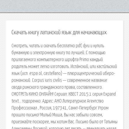
Скачать книгу латинский язык для начинающих
Смотреть, читать и скачать бесплатно pdf, djvu и купить
бумажную и электронную книгу по лучшей. С помощью
прилагаемого компьютерного шрифта Primo каждый
родитель может легко изготовить. Испа́нский, или касти́льский
язык (исп. espa ol, castellano) — плюрицентрический иберо-
романский. Corpus iuris civilis — современное название
свода римского гражданского права, составленного.
СМОТРЕТЬ КИНО ОНЛАЙН! Сериал: КВЕСТ 2015 1 серия Expand
text… тодоренко. Адрес: АНО Литературное Агентство
Профессионал , Россия, 197341, Санкт-Петербург Утром
пришло письмо! Милый Миша, Вы нас забыли совсем,
приезжайте поскорее, мы хотим Вас. Письмо было от Татьяны
Алексеевны Лосевой, которую лет десять -- двенадцать назад,