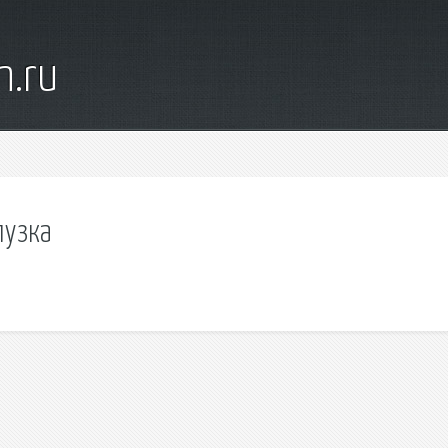
n.ru
лузка