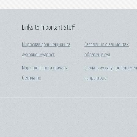
Links to Important Stuff
Мирослав дочинець книга
Заявление о алиментах
духовної мудрості
образец в суд
Марк твен книга скачать
Скачать музыку прокати ме
бесплатно
на тракторе