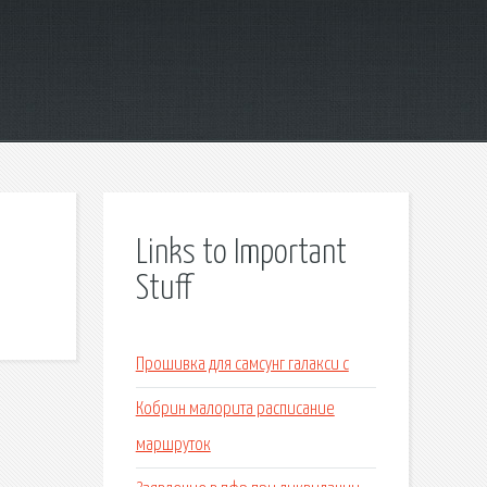
Links to Important
Stuff
Прошивка для самсунг галакси с
Кобрин малорита расписание
маршруток