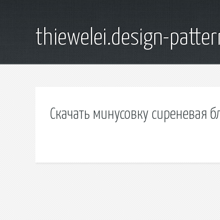
thiewelei.design-patter
Скачать минусовку сиреневая б