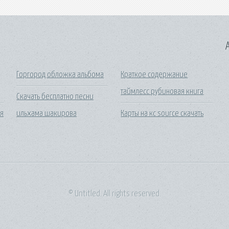
A
Горгород обложка альбома
Краткое содержание
таймлесс рубиновая книга
Скачать бесплатно песни
ня
ильхама шакирова
Карты на кс source скачать
© Untitled. All rights reserved.