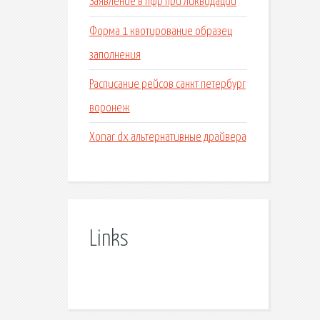
Заявление в пфр при ликвидации
Форма 1 квотирование образец
заполнения
Расписание рейсов санкт петербург
воронеж
Xonar dx альтернативные драйвера
Links