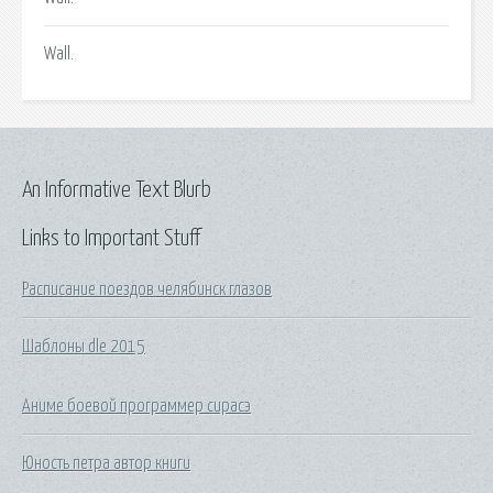
Wall.
An Informative Text Blurb
Links to Important Stuff
Расписание поездов челябинск глазов
Шаблоны dle 2015
Аниме боевой программер сирасэ
Юность петра автор книги