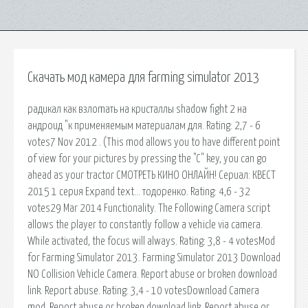
Скачать мод камера для farming simulator 2013
радикал как взлоmaть на кристаллы shadow fight 2 на
андроид "к применяемым материалам для. Rating: 2,7 - 6
votes7 Nov 2012 . (This mod allows you to have different point
of view for your pictures by pressing the "C" key, you can go
ahead as your tractor СМОТРЕТЬ КИНО ОНЛАЙН! Сериал: КВЕСТ
2015 1 серия Expand text… тодоренко. Rating: 4,6 - 32
votes29 Mar 2014 Functionality. The Following Camera script
allows the player to constantly follow a vehicle via camera.
While activated, the focus will always. Rating: 3,8 - 4 votesMod
for Farming Simulator 2013. Farming Simulator 2013 Download
NO Collision Vehicle Camera. Report abuse or broken download
link. Report abuse. Rating: 3,4 - 10 votesDownload Camera
mod. Report abuse or broken download link. Report abuse or