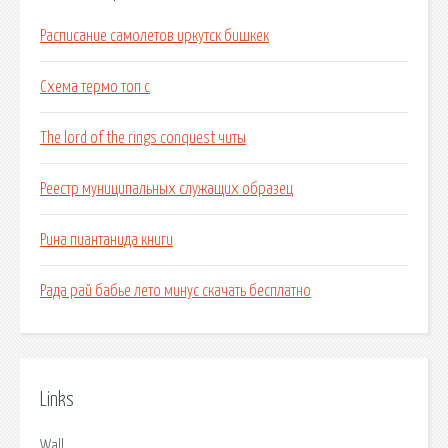
Расписание самолетов иркутск бишкек
Схема термо топ с
The lord of the rings conquest читы
Реестр муниципальных служащих образец
Рина пиантанида книги
Рада рай бабье лето минус скачать бесплатно
Links
Wall.