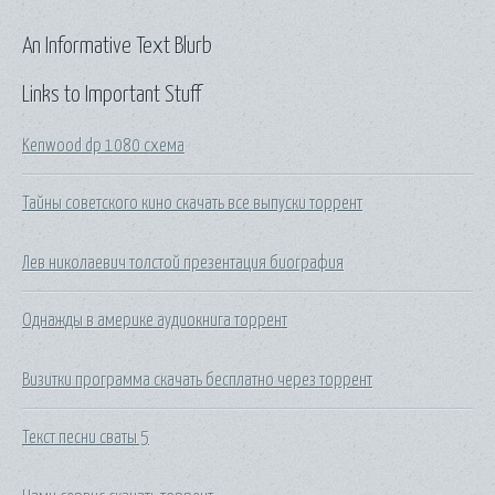
An Informative Text Blurb
Links to Important Stuff
Kenwood dp 1080 схема
Тайны советского кино скачать все выпуски торрент
Лев николаевич толстой презентация биография
Однажды в америке аудиокнига торрент
Визитки программа скачать бесплатно через торрент
Текст песни сваты 5