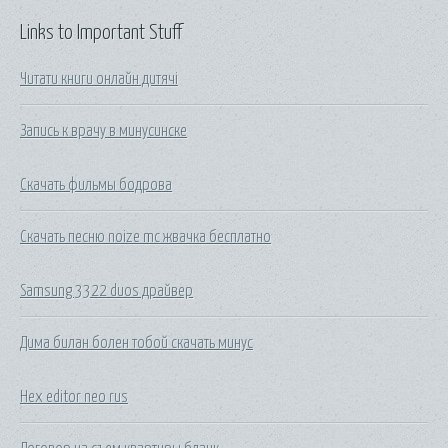
Links to Important Stuff
Читати книги онлайн дитячі
Запись к врачу в минусинске
Скачать фильмы бодрова
Скачать песню noize mc жвачка бесплатно
Samsung 3322 duos драйвер
Дима билан болен тобой скачать минус
Hex editor neo rus