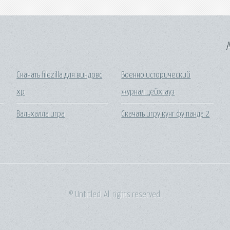
A
Скачать filezilla для виндовс
Военно исторический
хр
журнал цейхгауз
Вальхалла игра
Скачать игру кунг фу панда 2
© Untitled. All rights reserved.