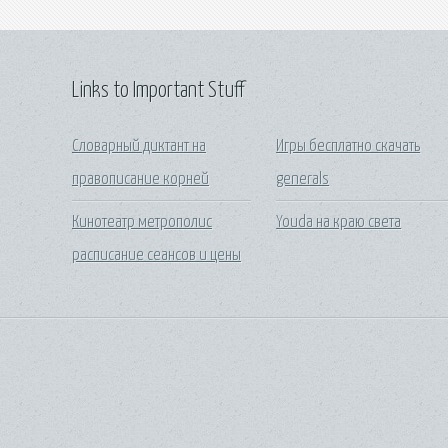
Links to Important Stuff
Словарный диктант на
Игры бесплатно скачать
правописание корней
generals
Кинотеатр метрополис
Youda на краю света
расписание сеансов и цены