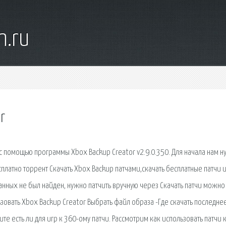
n.ru
r
 с помощью программы Xbox Backup Creator v2.9.0.350. Для начала нам 
есплатно торрент Скачать Xbox Backup патчами,скачать бесплатные патчи 
анных не был найден, нужно патчить вручную через Скачать патчи можно
льзовать Xbox Backup Creator Выбрать файл образа -Где скачать последне
те есть ли для игр к 360-ому патчи. Рассмотрим как использовать патчи 