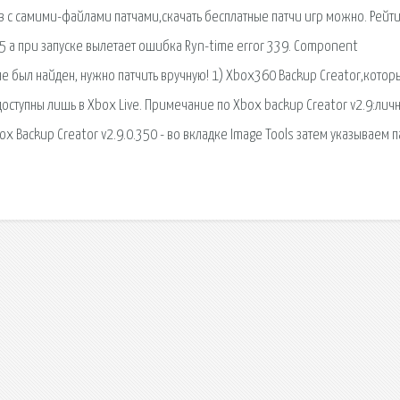
 с самими-файлами патчами,скачать бесплатные патчи игр можно. Рейтин
75 а при запуске вылетает ошибка Ryn-time error 339. Component
не был найден, нужно патчить вручную! 1) Xbox360 Backup Creator,котор
доступны лишь в Xbox Live. Примечание по Xbox backup Creator v2.9:личн
ox Backup Creator v2.9.0.350 - во вкладке Image Tools затем указываем п