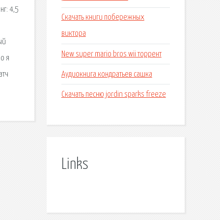
г: 4,5
Скачать книги побережных
виктора
ый
New super mario bros wii торрент
о я
Аудиокнига кондратьев сашка
атч
Скачать песню jordin sparks freeze
Links