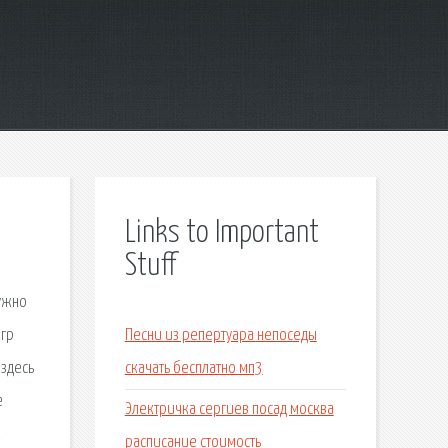
Links to Important
Stuff
нужно
игр
Песни из репертуара непоседы
 здесь
скачать бесплатно мп3
е
Электричка сергиев посад москва
к
расписание стоимость