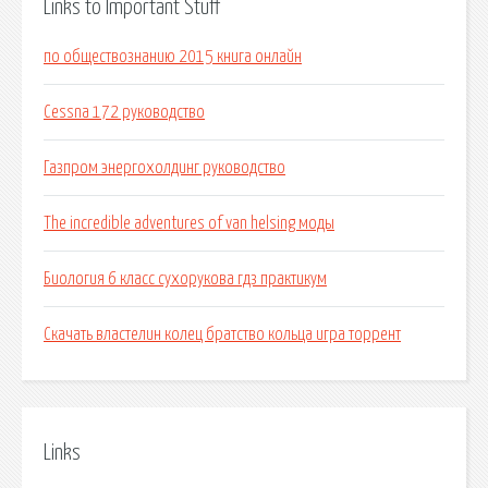
Links to Important Stuff
по обществознанию 2015 книга онлайн
Cessna 172 руководство
Газпром энергохолдинг руководство
The incredible adventures of van helsing моды
Биология 6 класс сухорукова гдз практикум
Скачать властелин колец братство кольца игра торрент
Links