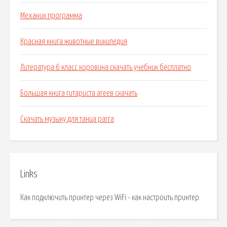
Механик программа
Красная книга животные википедия
Литература 6 класс коровина скачать учебник бесплатно
Большая книга гитариста агеев скачать
Скачать музыку для танца рагга
Links
Как подключить принтер через WiFi - как настроить принтер.