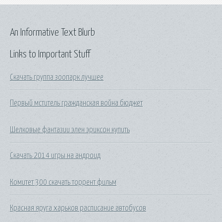
An Informative Text Blurb
Links to Important Stuff
Скачать группа зоопарк лучшее
Первый мститель гражданская война бюджет
Шелковые фантазии элен эриксон купить
Скачать 2014 игры на андроид
Комитет 300 скачать торрент фильм
Красная яруга харьков расписание автобусов