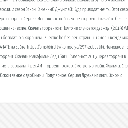
е my-hit. Наслаждайтесь фильмами онлайн. Скачать игру Halo 4 абсолютн
версия. 2 сезон Закон Каменный Джунглей: Куда приводят мечты. Этот сез
рез торрент: Сериал Ментовские войны через торрент. Скачайте беспла
шем качестве. Скачать торрентом: Ничто не случается дважды (2019) W
мы бесплатно в хорошем качестве hd без регистрации и смс вы всегда мо
АЧАТЬ на сайте: https://omskbird.tv/komediya/257-zubastiki. Немецкие 
оррент. Скачать мультфильм Леди Баг и Супер-кот 2015 через торрент в
мультсериалы. Riper.AM - Торрент трекер. Смотреть онлайн. Фильмы. Ска
ийском языке с двойными. Популярное: Сериал Друзья на английском с