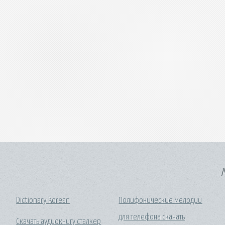
A
Dictionary korean
Полифонические мелодии
для телефона скачать
Скачать аудиокнигу сталкер