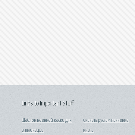
Links to Important Stuff
Шаблон военной каски для
Скачать рустам панченко
аппликации
книги