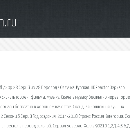
n.ru
dl 720p 28 Серий из 28 Перевод / Озвучка: Русская. HDReactor Зеркало
 скачать торрент фильмы, музыку. Скачать музыку бесплатно через торре
ь сериалы бесплатно в хорошем качестве. Солидная коллекция лучших
 2 Сезон 16 Серий Год создания: 2014-2018 Страна: Россия Категория. Ск
а престол в период сильной. Сериал Беверли-Хиллз 90210 1,2,3,4,5,6,7,