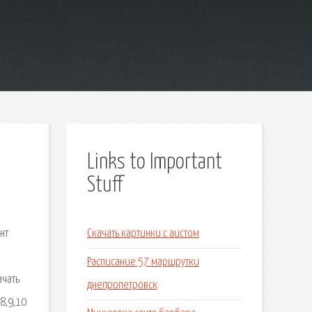
Links to Important
Stuff
нт
Скачать картинки с аистом
Расписание 57 маршрутки
ачать
днепропетровск
8,9,10