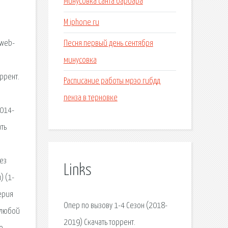
Минусовка санта барбара
M iphone ru
Песня первый день сентября
 web-
минусовка
ррент.
Расписание работы мрэо гибдд
пенза в терновке
2014-
ать
ез
Links
) (1-
серия
Опер по вызову 1-4 Сезон (2018-
 любой
2019) Скачать торрент.