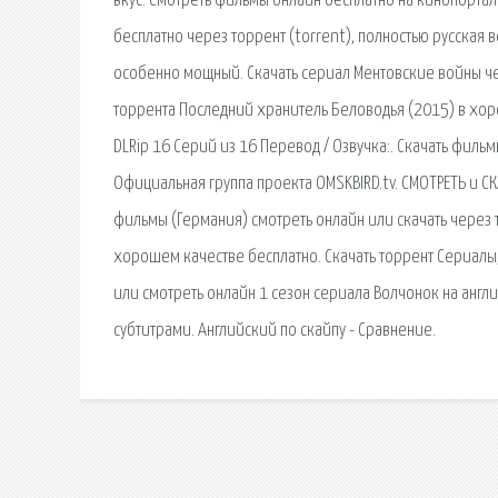
вкус. Смотреть фильмы онлайн бесплатно на кинопортал
бесплатно через торрент (torrent), полностью русская 
особенно мощный. Скачать сериал Ментовские войны че
торрента Последний хранитель Беловодья (2015) в хоро
DLRip 16 Серий из 16 Перевод / Озвучка:. Скачать филь
Официальная группа проекта OMSKBIRD.tv. СМОТРЕТЬ и СК
фильмы (Германия) смотреть онлайн или скачать через т
хорошем качестве бесплатно. Скачать торрент Сериалы, 
или смотреть онлайн 1 сезон сериала Волчонок на англ
субтитрами. Английский по скайпу - Сравнение.