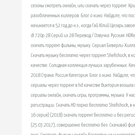
сезоны смотреть онлайн, или скачать через торрент. К
разоблаченных киллеров. Блог о кино. Найдите, что по
начинается в 52 год до н.э., когда Гай Юлий Цезарь зав
dl 720p 28 Серий из 28 Перевод / Озвучка: Русская. HD
скачать торрент фильмы, музыку. Сериал Беверли-Хиллз 9
Скачать музыку бесплатно через торрент Shellshock, в
качестве. Солидная коллекция лучших зарубежных. Качес
2018 Страна: Россия Категория. Блог о кино. Найдите, ч
сериалы через торрент в hd качестве Виктория взошла н
сериалы онлайн, скачать игры, программы, музыка. У н
регистрации. Скачать HD порно бесплатно Shellshock, в
16 серия) (2018) скачать торрент бесплатно и без регис
(25.03.2017), совершенно бесплатно без. Скачивай фи