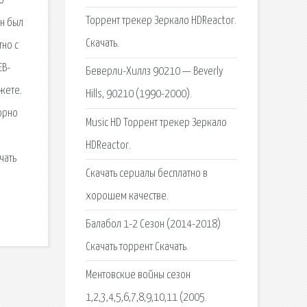
о
Торрент трекер Зеркало HDReactor.
он был
Скачать.
тно с
EB-
Беверли-Хиллз 90210 — Beverly
жете.
Hills, 90210 (1990-2000).
порно
Music HD Торрент трекер Зеркало
HDReactor.
чать
Скачать сериалы бесплатно в
хорошем качестве.
Балабол 1-2 Сезон (2014-2018)
Скачать торрент Скачать.
Ментовские войны сезон
1,2,3,4,5,6,7,8,9,10,11 (2005.