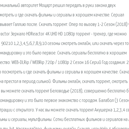
риминальный авторитет Моцарт решил передать в руки закона двух
смотреть и где скачать фильмы и сериалы в хорошем качестве. Сериал
оевывает Галлию после. Скачать торрент: Опер по вызову 1-2 Сезон (2018)
Reactor Зеркало HDReactor 4K UHD HD 1080p торрент - трекер, где можно
0210 1,2,3,4,5,6,7,8,9,10 сезоны смотреть онлайн, или скачать через то
 командировку и это было первое. Скачать сериалы бесплатно в хорошем
тво: WEB-DLRip / WEBRip 720p / 1080p 2 Сезон 16 Серий Год создания: 
то посмотреть и где скачать фильмы и сериалы в хорошем качестве. Скач
а престол в период сильной. Фильмы онлайн, скачать торрент, смотреть
ас вы можете скачать торрент Беловодье (2018), совершенно бесплатно б
 командировку и это было первое знакомство с городом. Балабол (3 Сезон
трации с открытого. У нас вы можете скачать торрент Акушерка 1,2,3,4 
льмы и сериалы, мультфильмы. Сотни бесплатных фильмов и сериалов на