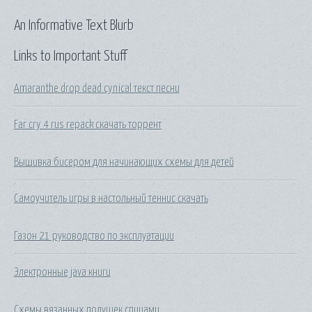
An Informative Text Blurb
Links to Important Stuff
Amaranthe drop dead cynical текст песни
Far cry 4 rus repack скачать торрент
Вышивка бисером для начинающих схемы для детей
Самоучитель игры в настольный теннис скачать
Газон 21 руководство по эксплуатации
Электронные java книги
Схемы вязанных подушек спицами