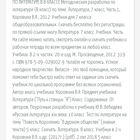
ПО ЛИТЕРАТУРЕ В 8 КЛАССЕ Методическая разработка по
литературе (8 класс) по теме. Литература, 7 класс, Часть 1,
Коровина В.Я., 2012. Учебник для 7 класса
общеобразовательных. Скачать бесплатно без регистрации
по прямой ссылке книгу Литература. 7 класс. Учебник. Часть.
На сайте можно читать, смотреть онлайн и скачать учебники и
рабочие тетради по всем предметам за любой класс.
Учебник. В 2-х частях. 20-е изд. М.: Просвещение, 2012. 319
с. ISBN 978-5-09 -029002-9. Читайте не торопясь. Устное
народное творчество. Вклассе - это твой помощник, который
поможет тебе быстро найти ответ на задание или скачать
учебник по школьной программе без всяких ограничений.
Автор книги, учебника: Коровина В.Я. Предмет учебника:
Литература ("Путь к станции "Я") Класс. Содержание: От
авторов; Поурочные разработки к учебнику Ю.В. Лебедева
«Русская литература xix века. 10 класс. Тест по литературе на
тему "Повесть Короленко "В дурном обществе" (знание
текста) 5 класс. Скачать: Литература. 8 класс. Учебник в 2 ч.
Коровина В.Я. и др. (2017г.) (pdf). 2 окт 2018 5 класс