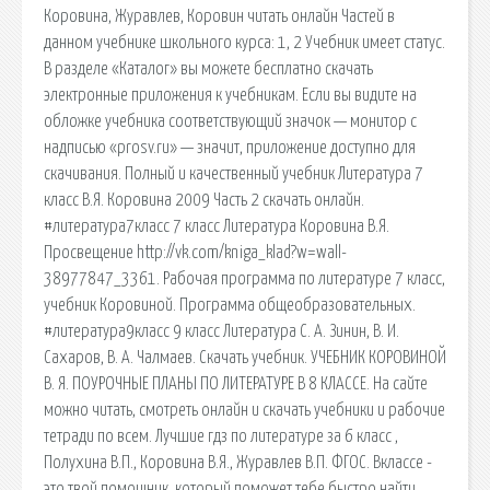
Коровина, Журавлев, Коровин читать онлайн Частей в
данном учебнике школьного курса: 1, 2 Учебник имеет статус.
В разделе «Каталог» вы можете бесплатно скачать
электронные приложения к учебникам. Если вы видите на
обложке учебника соответствующий значок — монитор с
надписью «prosv.ru» — значит, приложение доступно для
скачивания. Полный и качественный учебник Литература 7
класс В.Я. Коровина 2009 Часть 2 скачать онлайн.
#литература7класс 7 класс Литература Коровина В.Я.
Просвещение http://vk.com/kniga_klad?w=wall-
38977847_3361. Рабочая программа по литературе 7 класс,
учебник Коровиной. Программа общеобразовательных.
#литература9класс 9 класс Литература С. А. Зинин, В. И.
Сахаров, В. А. Чалмаев. Скачать учебник. УЧЕБНИК КОРОВИНОЙ
В. Я. ПОУРОЧНЫЕ ПЛАНЫ ПО ЛИТЕРАТУРЕ В 8 КЛАССЕ. На сайте
можно читать, смотреть онлайн и скачать учебники и рабочие
тетради по всем. Лучшие гдз по литературе за 6 класс ,
Полухина В.П., Коровина В.Я., Журавлев В.П. ФГОС. Вклассе -
это твой помощник, который поможет тебе быстро найти