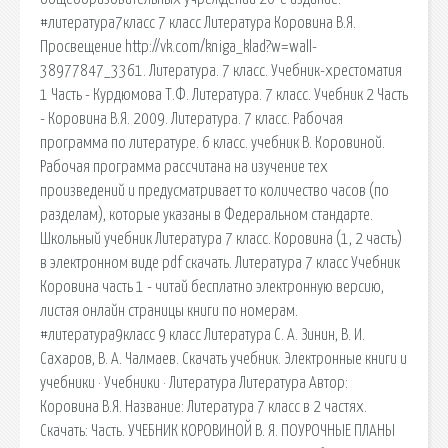
#литература7класс 7 класс Литература Коровина В.Я.
Просвещение http://vk.com/kniga_klad?w=wall-
38977847_3361. Литература. 7 класс. Учебник-хрестоматия
1 Часть - Курдюмова Т.Ф. Литература. 7 класс. Учебник 2 Часть
- Коровина В.Я. 2009. Литература. 7 класс. Рабочая
программа по литературе. 6 класс. учебник В. Коровиной.
Рабочая программа рассчитана на изучение тех
произведений и предусматривает то количество часов (по
разделам), которые указаны в Федеральном стандарте.
Школьный учебник Литература 7 класс. Коровина (1, 2 часть)
в электронном виде pdf скачать. Литература 7 класс Учебник
Коровина часть 1 - читай бесплатно электронную версию,
листая онлайн страницы книги по номерам.
#литература9класс 9 класс Литература С. А. Зинин, В. И.
Сахаров, В. А. Чалмаев. Скачать учебник. Электронные книги и
учебники · Учебники · Литература Литература Автор:
Коровина В.Я. Название: Литература 7 класс в 2 частях.
Скачать: Часть. УЧЕБНИК КОРОВИНОЙ В. Я. ПОУРОЧНЫЕ ПЛАНЫ