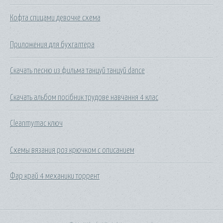
Кофта спицами девочке схема
Приложения для бухгалтера
Скачать песню из фильма танцуй танцуй dance
Скачать альбом посібник трудове навчання 4 клас
Cleanmymac ключ
Схемы вязания роз крючком с описанием
Фар край 4 механики торрент