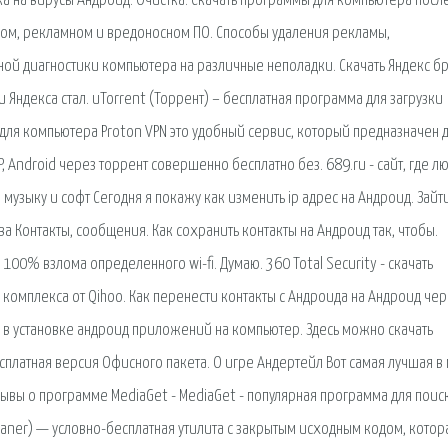
а на вирусы Андроид. Очистка. Скачать программы для компьютера посл
ком, рекламном и вредоносном ПО. Способы удаления рекламы,
ной диагностики компьютера на различные неполадки. Скачать Яндекс б
Яндекса стал. uTorrent (Торрент) – бесплатная программа для загрузки
 для компьютера Proton VPN это удобный сервис, который предназначен 
P, Android через торрент совершенно бесплатно без. 689.ru - сайт, где л
узыку и софт Сегодня я покажу как изменить ip адрес на Андроид. Зайт
а Контакты, сообщения. Как сохранить контакты на Андроид так, чтобы.
100% взлома определенного wi-fi. Думаю. 360 Total Security - скачать
комплекса от Qihoo. Как перенести контакты с Андроида на Андроид чер
в установке андроид приложений на компьютер. Здесь можно скачать
бесплатная версия Офисного пакета. О игре Андертейл Вот самая лучшая в
зывы о программе MediaGet - MediaGet - популярная программа для поис
aner) — условно-бесплатная утилита с закрытым исходным кодом, котора