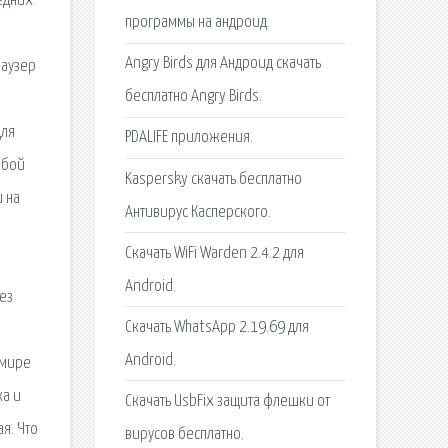
едних
программы на андроид.
Angry Birds для Андроид скачать
раузер
бесплатно Angry Birds.
для
PDALIFE приложения.
юбой
Kaspersky скачать бесплатно
и на
Антивирус Касперского.
Скачать WiFi Warden 2.4.2 для
Android.
ез
Скачать WhatsApp 2.19.69 для
Android.
 мире
ка и
Скачать UsbFix защита флешки от
я. Что
вирусов бесплатно.