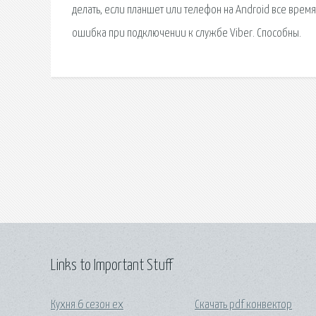
делать, если планшет или телефон на Android все время
ошибка при подключении к службе Viber. Способны.
Links to Important Stuff
Кухня 6 сезон ex
Скачать pdf конвектор