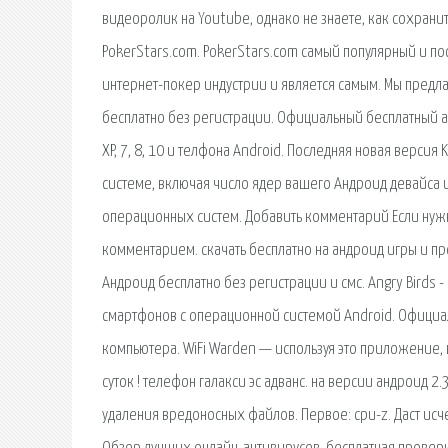
видеоролик на Youtube, однако не знаете, как сохранит
PokerStars.com. PokerStars.com самый популярный и п
интернет-покер индустрии и является самым. Мы предлаг
бесплатно без регистрации. Официальный бесплатный а
XP, 7, 8, 10 и телфона Android. Последняя новая верси
системе, включая число ядер вашего Андроид девайса и
операционных систем. Добавить комментарий Если нужно
комментарием. cкачать бесплатно на андроид игры и пр
Андроид бесплатно без регистрации и смс. Angry Birds 
смартфонов с операционной системой Android. Официал
компьютера. WiFi Warden — используя это приложение, 
суток ! телефон галакси эс адванс. на версии андроид 2
удаления вредоносных файлов. Первое: cpu-z. Даст и