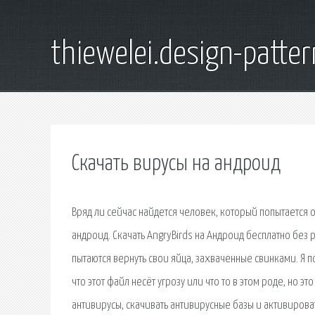
thiewelei.design-patter
Скачать вирусы на андроид
Вряд ли сейчас найдется человек, который попытается
андроид. Скачать AngryBirds на Андроид бесплатно без р
пытаются вернуть свои яйца, захваченные свинками. Я п
что этот файл несёт угрозу или что то в этом роде, но эт
антивирусы, скачивать антивирусные базы и активиров