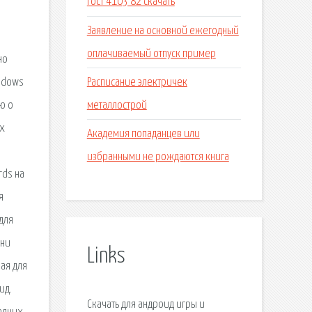
Гост 4103 82 скачать
Заявление на основной ежегодный
оплачиваемый отпуск пример
но
Расписание электричек
indows
металлострой
ю о
их
Академия попаданцев или
избранными не рождаются книга
rds на
я
для
ени
Links
ная для
ид.
Скачать для андроид игры и