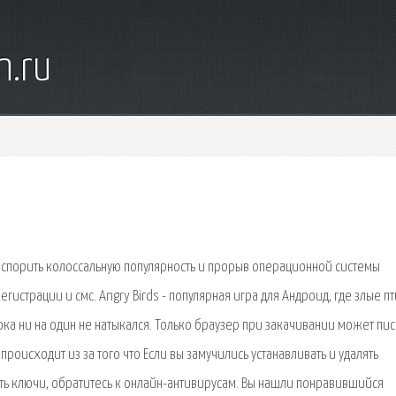
n.ru
 оспорить колоссальную популярность и прорыв операционной системы
егистрации и смс. Angry Birds - популярная игра для Андроид, где злые п
ока ни на один не натыкался. Только браузер при закачивании может пис
о происходит из за того что Если вы замучились устанавливать и удалять
ать ключи, обратитесь к онлайн-антивирусам. Вы нашли понравившийся