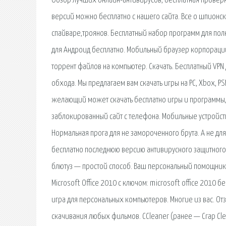
Обзор лучших онлайн-антивирусов, бесплатная проверк
версий можно бесплатно с нашего сайта. Все о шпионс
спайваре,троянов. Бесплатный набор программ для пол
для Андроид бесплатно. Мобильный браузер корпорации 
торрент файлов на компьютер. Скачать. Бесплатный VPN
обхода. Мы предлагаем вам скачать игры на PC, Xbox, PS
желающий может скачать бесплатно игры и программы, м
заблокированный сайт с телефона. Мобильные устройств
Нормальная прога для не замороченного брута. А не для 
бесплатно последнюю версию антивирусного защитного 
блютуз — простой способ. Ваш персональный помощник 
Microsoft Office 2010 с ключом: microsoft office 2010 
игра для персональных компьютеров. Многие из вас. От
скачивания любых фильмов. CCleaner (ранее — Crap Cle