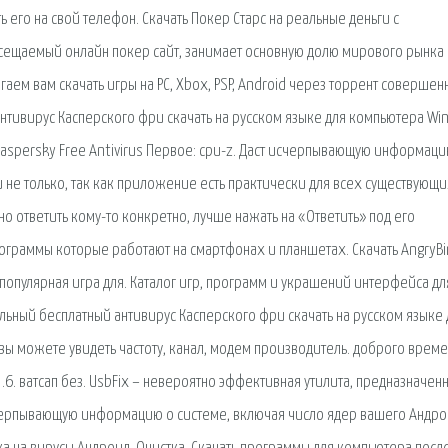
ь его на свой телефон. Скачать Покер Старс на реальные деньги с
осещаемый онлайн покер сайт, занимает основную долю мирового рынка
аем вам скачать игры на PC, Xbox, PSP, Android через торрент совершен
нтивирус Касперского фри скачать на русском языке для компьютера W
я Kaspersky Free Antivirus Первое: cpu-z. Даст исчерпывающую информаци
 не только, так как приложение есть практически для всех существующ
 ответить кому-то конкретно, лучше нажать на «Ответить» под его
ограммы которые работают на смартфонах и планшетах. Скачать AngryBi
- популярная игра для. Каталог игр, программ и украшений интерфейса дл
ьный бесплатный антивирус Касперского фри скачать на русском языке 
вы можете увидеть частоту, канал, модем производитель. доброго врем
.3.6. ватсап без. UsbFix – невероятно эффективная утилита, предназначен
счерпывающую информацию о системе, включая число ядер вашего Андро