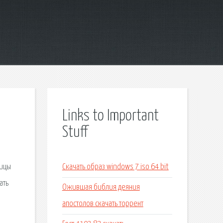
Links to Important
Stuff
тицы
Скачать образ windows 7 iso 64 bit
ать
Ожившая библия деяния
апостолов скачать торрент