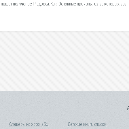
 пишет получение IP-адреса. Как. Основные причины, из-за которых воз
A
Слэшеры на xbox 360
Детские книги список