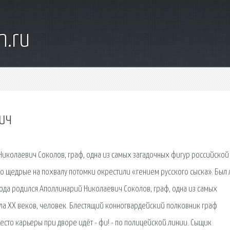
n.ru
ич
Николаевич Соколов, граф, одна из самых загадочных фигур российской
го щедрые на похвалу потомки окрестили «гением русского сыска». Был 
ода родился Аполлинарий Николаевич Соколов, граф, одна из самых
ала ХХ веков, человек. Блестящий конногвардейский полковник граф
сто карьеры при дворе идёт - фи! - по полицейской линии. Сыщик