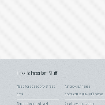
Links to Important Stuff
Need for speed pro street
Автовокзал пенза
патч
расписание нижний ломов
Torrent house of cards
Ainol novo 10 captain