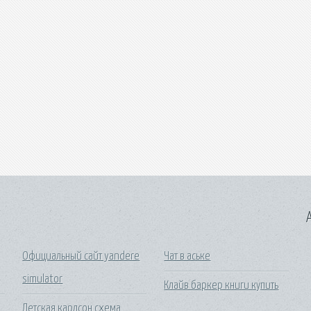
A
Официальный сайт yandere
Чат в аське
simulator
Клайв баркер книги купить
Детская карлсон схема