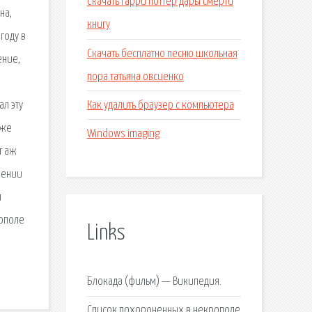
Скачать гарри поттер дары смерти
на,
книгу
году в
Скачать бесплатно песню школьная
ение,
пора татьяна овсиенко
Как удалить браузер с компьютера
л эту
оже
Windows imaging
т аж
чении
я
рополе
Links
Блокада (фильм) — Википедия.
Список похороненных в некрополе