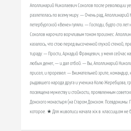
Аполлинарий Николаевич Соколов после революции уеха
разлетелась по всему миру. — Очень рад, Аполлинарий Н
петербургской «Вене» гуляли. — Господи, будто сто ле
Соколов нарочито ворчливым тоном произнес. Аполлинар
казалось, что стою перед высоченной глухой стеной, п
тираду: — Прости, Аркадий Францевич, у меня сейчас н
любых денег, — и дал отбой. — Вы, Аполлинарий Николае
присел, и проревел: — Внимательней зрите, командир,
рыдавшего народа друга и ученика Колю Жеребцова, г
посвящена мужеству и стойкости, проявленным советс
Донского монастыря (на Старом Донском. Псевдонимы. 
которое. ★ Для живописи начала xix в. классицизм не б