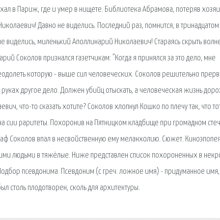
л в Париж, где и умер в нищете. Библиотека Абрамова, потеряв хозяи
иколаевич! Давно не виделись. Последний раз, помнится, в тринадцатом 
т не виделись, миленький Аполлинарий Николаевич! Стараясь скрыть волн
ий Соколов признался газетчикам: "Когда я принялся за это дело, мне
реодолеть которую - выше сил человеческих. Соколов решительно прерва
а руках другое дело. Должен убийц отыскать, а человеческая жизнь дор
вич, что-то сказать хотите? Соколов хлопнул Кошко по плечу так, что то
 на сии раритеты. Похоронив на Пятницком кладбище при громадном сте
раф Соколов впал в несвойственную ему меланхолию. Сюжет. Киноэпопе
кими людьми в тяжёлые. Ниже представлен список похороненных в нек
Подбор псевдонима. Псевдоним (с греч. ложное имя) - придуманное имя,
ыл столь плодотворен, сколь для архитектуры.