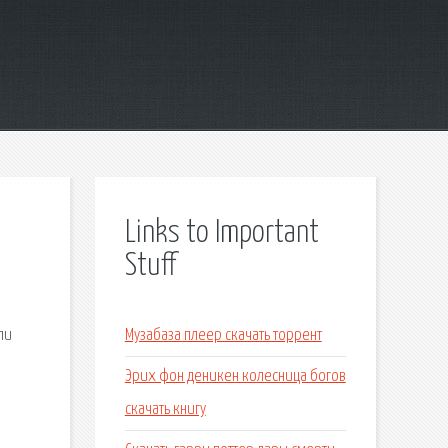
Links to Important
Stuff
ли
Музабаза плеер скачать торрент
Эрих фон деникен колесница богов
скачать книгу