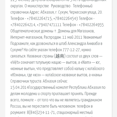
округах. О министерстве · Руководство · Телефонный
справочник Адрес: Абхазия, г. Сухум, Черкесская улица, 20.
Телефон - +78402264715, +78402264543 Телефон -
+78402264214, +79407471111 Телефон - +78402264955.
Общетематические домены ↑: Домены для Магазинов,
Интернет-магазинов, Распродаж. 11 май 2011 Уважаемые!
Подскажите, как дозвониться в штаб Александра Анкваба в
Сухуме? На сайте указан телефон 777-12-27, нужно
связаться. Название страны (越南) состоит из двух слов —
«Việt» означает титульную нацию — вьетов, а «Nam» — юг,
«южные вьеты», что представляет собой кальку с китайского
«Юэнань», где «юэ» — китайское название вьетов, а «нань»
Справочник туриста. Абхазия сейчас
15.04.2014Государственный комитет Республики Абхазия по
делам молодежи и спорту приглашает принять. Прежде
всего, помните – от того что вы не являетесь гражданином
Рос­сии, вы не перестаете быть человеком. телефон в
роуминге: 8(840)234-11-71, стационарный местный