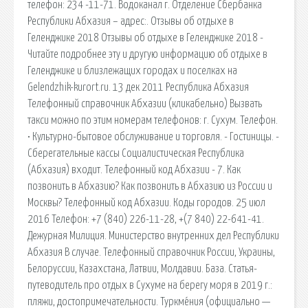
телефон: 234 -11-71. Водоканал г. Отделение Сбербанка
Республики Абхазия – адрес:. Отзывы об отдыхе в
Геленджике 2018 Отзывы об отдыхе в Геленджике 2018 -
Читайте подробнее эту и другую информацию об отдыхе в
Геленджике и близлежащих городах и поселках на
Gelendzhik-kurort.ru. 13 дек 2011 Республика Абхазия
Телефонный справочник Абхазии (кликабельно) Вызвать
такси можно по этим номерам телефонов: г. Сухум. Телефон.
• Культурно-бытовое обслуживание и торговля. - Гостиницы. -
Сберегательные кассы Социалистическая Республика
(Абхазия) входит. Телефонный код Абхазии - 7. Как
позвонить в Абхазию? Как позвонить в Абхазию из России и
Москвы? Телефонный код Абхазии. Коды городов. 25 июл
2016 Телефон: +7 (840) 226-11-28, +(7 840) 22-641-41.
Дежурная Милиция. Министерство внутренних дел Республики
Абхазия В случае. Телефонный справочник России, Украины,
Белоруссии, Казахстана, Латвии, Молдавии. База. Статья-
путеводитель про отдых в Сухуме на берегу моря в 2019 г.:
пляжи, достопримечательности. Туркме́ния (официально —