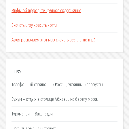
Мифы об афродите краткое содержание
Скачать игру красить ногти
Ария раскачаем этот мир скачать бесплатно mp3
Links
Телефонный справочник России, Украины, Белоруссии.
Сухум – отдых в столице Абхазии на берегу моря.
Туркмения — Википедия.
- Купить домен в интернет.