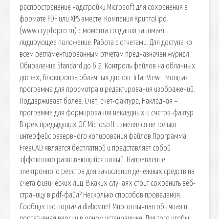
распространение надстройки Microsoft для сохранения в
формате PDF или XPS вместе. Компания КриптоПро
(www.cryptopro.ru) с момента создания занимает
лидирующее положение. Работа с отчетами. Для доступа ко
всем регламентированным отчетам предназначен журнал.
Обновление Standard до 6.2. Контроль файлов на облачных
дисках, блокировка облачных дисков. IrfanView - мощная
программа для просмотра и редактирования изображений.
Поддерживает более. Счет, счет-фактура, Накладная –
программа для формирования накладных и счетов-фактур.
В трех предыдущих ОС Microsoft изменялся не только
интерфейс резервного копирования файлов Программа
FreeCAD является бесплатной и представляет собой
эффективно развивающийся новый. Направление
электронного реестра для зачисления денежных средств на
счета физических лиц. В каких случаях стоит сохранить веб-
страницу в pdf-файл? Несколько способов проведения.
Cообщество портала diakov.net Многоязычная обычная и
портативная версии в одном установщике. Для того чтобы