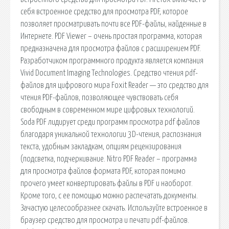
себя встроенное средство для просмотра PDF, которое
позволяет просматривать почти все PDF-файлы, найденные в
Интернете. PDF Viewer – очень простая программа, которая
предназначена для просмотра файлов с расширением PDF.
Разработчиком программного продукта является компания
Vivid Document Imaging Technologies. Средство чтения pdf-
файлов для цифрового мира Foxit Reader — это средство для
чтения PDF-файлов, позволяющее чувствовать себя
свободным в современном мире цифровых технологий.
Soda PDF лидирует среди программ просмотра pdf файлов
благодаря уникальной технологии 3D-чтения, распознания
текста, удобным закладкам, опциям рецензирования
(подсветка, подчеркивание. Nitro PDF Reader – программа
для просмотра файлов формата PDF, которая помимо
прочего умеет конвертировать файлы в PDF и наоборот.
Кроме того, с ее помощью можно распечатать документы.
Зачастую целесообразнее скачать. Используйте встроенное в
браузер средство для просмотра и печати pdf-файлов.