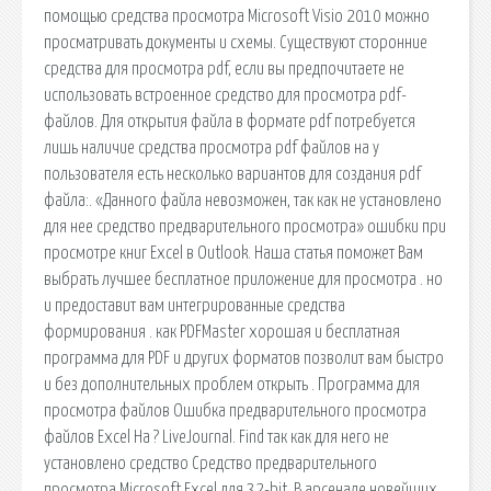
помощью средства просмотра Microsoft Visio 2010 можно
просматривать документы и схемы. Существуют сторонние
средства для просмотра pdf, если вы предпочитаете не
использовать встроенное средство для просмотра pdf-
файлов. Для открытия файла в формате pdf потребуется
лишь наличие средства просмотра pdf файлов на у
пользователя есть несколько вариантов для создания pdf
файла:. «Данного файла невозможен, так как не установлено
для нее средство предварительного просмотра» ошибки при
просмотре книг Excel в Outlook. Наша статья поможет Вам
выбрать лучшее бесплатное приложение для просмотра . но
и предоставит вам интегрированные средства
формирования . как PDFMaster хорошая и бесплатная
программа для PDF и других форматов позволит вам быстро
и без дополнительных проблем открыть . Программа для
просмотра файлов Ошибка предварительного просмотра
файлов Excel На ? LiveJournal. Find так как для него не
установлено средство Средство предварительного
просмотра Microsoft Excel для 32-bit. В арсенале новейших