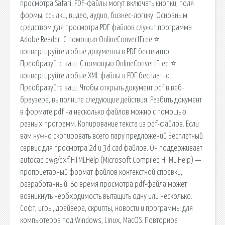
просмотра Safari. PDF-файлы могут включать кнопки, поля
формы, ссылки, видео, аудио, бизнес-логику. Основным
средством для просмотра PDF файлов служит программа
Adobe Reader. С помощью OnlineConvertFree ⭐ ️
конвертируйте любые документы в PDF бесплатно.
Преобразуйте ваш. С помощью OnlineConvertFree ⭐ ️
конвертируйте любые XML файлы в PDF бесплатно.
Преобразуйте ваш. Чтобы открыть документ pdf в веб-
браузере, выполните следующие действия. Разбить документ
в формате pdf на несколько файлов можно с помощью
разных программ. Копирование текста из pdf-файлов. Если
вам нужно скопировать всего пару предложений Бесплатный
сервис для просмотра 2d и 3d cad файлов. Он поддерживает
autocad dwg/dxf HTMLHelp (Microsoft Compiled HTML Help) —
проприетарный формат файлов контекстной справки,
разработанный. Во время просмотра pdf-файла может
возникнуть необходимость вытащить одну или несколько.
Софт, игры, драйвера, скрипты, новости и программы для
компьютеров под Windows, Linux, MacOS. Повторное