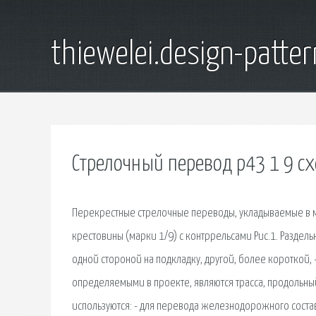
thiewelei.design-patter
Стрелочный перевод р43 1 9 с
Перекрестные стрелочные переводы, укладываемые в ме
крестовины (марки 1/9) с контррельсами Рис.1. Раздель
одной стороной на подкладку, другой, более короткой
определяемыми в проекте, являются трасса, продольны
используются: - для перевода железнодорожного состав