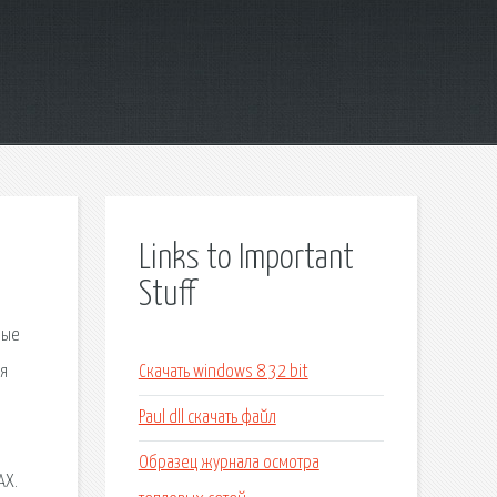
Links to Important
Stuff
рые
ся
Скачать windows 8 32 bit
Paul dll скачать файл
Образец журнала осмотра
АХ.