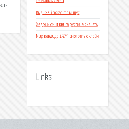
тепловых сетей
-01-
Выдыхай noize mc минус
Хедрик смит книга русские скачать
Мир кандида 1975 смотреть онлайн
Links