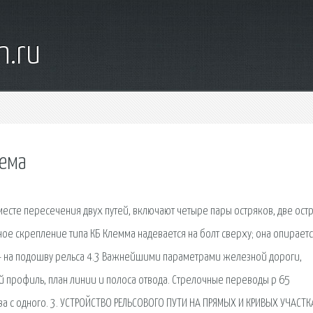
n.ru
хема
сте пересечения двух путей, включают четыре пары остряков, две ост
ное скрепление типа КБ Клемма надевается на болт сверху; она опирает
, - на подошву рельса 4.3 Важнейшими параметрами железной дороги,
й профиль, план линии и полоса отвода. Стрелочные переводы р 65
а с одного. 3. УСТРОЙСТВО РЕЛЬСОВОГО ПУТИ НА ПРЯМЫХ И КРИВЫХ УЧАСТК