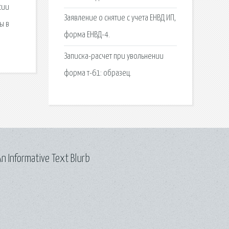
сии
Заявление о снятие с учета ЕНВД ИП,
ы в
форма ЕНВД-4.
Записка-расчет при увольнении
форма т-61: образец.
n Informative Text Blurb