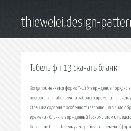
thiewelei.design-patter
Табель ф т 13 скачать бланк
Когда применяется форма Т-13 Утверждение порядка в
построен как табель учета рабочего времени. . Скачат
Страница содержит особенности заполнения в виде образ
времени - бланк, утвержденный Госкомстатом и предста
бесплатно бланк Табель учета рабочего времени (форма 