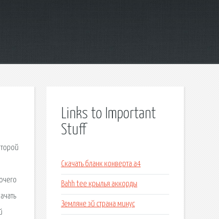
Links to Important
Stuff
оторой
Скачать бланк конверта а4
бочего
Bahh tee крылья аккорды
ачать
Земляне эй страна минус
й