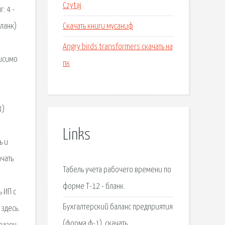
Czytaj
: 4 -
Скачать книги мусаниф
бланк)
Angry birds transformers скачать на
висимо
пк
3)
Links
ь и
ачать
Табель учета рабочего времени по
форме Т-12 - бланк.
 ИП с
Бухгалтерский баланс предприятия
здесь.
(форма ф-1), скачать.