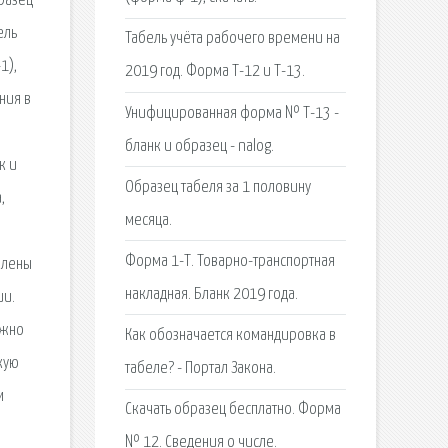
бразец
ель
Табель учёта рабочего времени на
1),
2019 год. Форма Т-12 и Т-13.
ния в
Унифицированная форма № Т-13 -
бланк и образец - nalog.
к и
Образец табеля за 1 половину
,
месяца.
Форма 1-Т. Товарно-транспортная
Члены
накладная. Бланк 2019 года.
ии.
ожно
Как обозначается командировка в
кую
табеле? - Портал Закона.
м
Скачать образец бесплатно. Форма
№ 12. Сведения о числе.