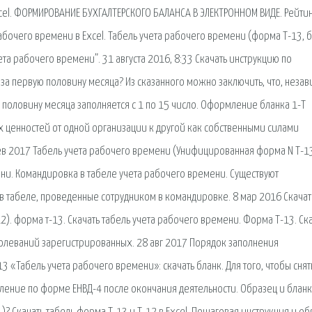
xcel. ФОРМИРОВАНИЕ БУХГАЛТЕРСКОГО БАЛАНСА В ЭЛЕКТРОННОМ ВИДЕ. Рейтинг
абочего времени в Excel. Табель учета рабочего времени (форма Т-13, 
та рабочего времени”. 31 августа 2016, 8:33 Скачать инструкцию по
ь за первую половину месяца? Из сказанного можно заключить, что, неза
ю половину месяца заполняется с 1 по 15 число. Оформление бланка 1-Т
 ценностей от одной организации к другой как собственными силами
фев 2017 Табель учета рабочего времени (Унифицированная форма N Т-1
ни. Командировка в табеле учета рабочего времени. Существуют
в табеле, проведенные сотрудником в командировке. 8 мар 2016 Скачат
). форма т-13. Скачать табель учета рабочего времени. Форма Т-13. Ск
олеваний зарегистрированных. 28 авг 2017 Порядок заполнения
«Табель учета рабочего времени»: скачать бланк. Для того, чтобы снять
ление по форме ЕНВД-4 после окончания деятельности. Образец и бланк 