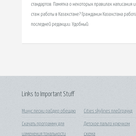
стандартов. Памятка о некоторых правилах написания и
стаж работы в Казахстане? Гражданин Казахстана работа
последней редакции. Удобный.
Links to Important Stuff
Минус песни райдер обещаю
Cities skylines плейграунд
Скачать программу для
Детское пальто крючком
изменения тональности
схема