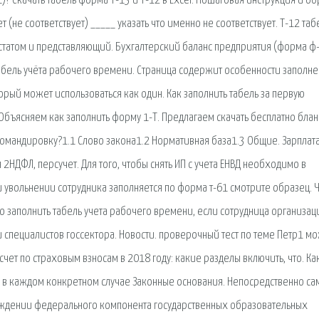
? Скачать табель форма Т-13 и Т-12 в Excel. Пошаговая инструкция и о
(не соответствует) _____ указать что именно не соответствует. Т-12 таб
статом и представляющий. Бухгалтерский баланс предприятия (форма ф-
табель учёта рабочего времени. Страница содержит особенности заполне
орый может использоваться как один. Как заполнить табель за первую
 Объясняем как заполнить форму 1-Т. Предлагаем скачать бесплатно блан
командировку?1.1 Слово закона1.2 Нормативная база1.3 Общие. Зарплата
я 2НДФЛ, персучет. Для того, чтобы снять ИП с учета ЕНВД необходимо в
и увольнении сотрудника заполняется по форма т-61 смотрите образец. 
о заполнить табель учета рабочего времени, если сотрудница организац
специалистов госсектора. Новости. проверочный тест по теме Петр1 м
асчет по страховым взносам в 2018 году: какие разделы включить, что. Ка
ь в каждом конкретном случае Законные основания. Непосредственно са
ерждении федерального компонента государственных образовательных