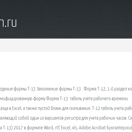
n.ru
едения формы Т-13 Заполнение формы Т-13 . Форма Т-12, 1-й раздел к
ь унифицированную форму Форма Т-13: табель учёта рабочего времени.
ца в Excel, а также пустой бланк для скачивания. Т-12 табель учета ра
вляющий собой один из вариантов регистра для учета рабочих часов. Ск
Т-13) 2017 в формате Word, rtf, Excel, xls, Adobe Acrobat Бухгалтерски