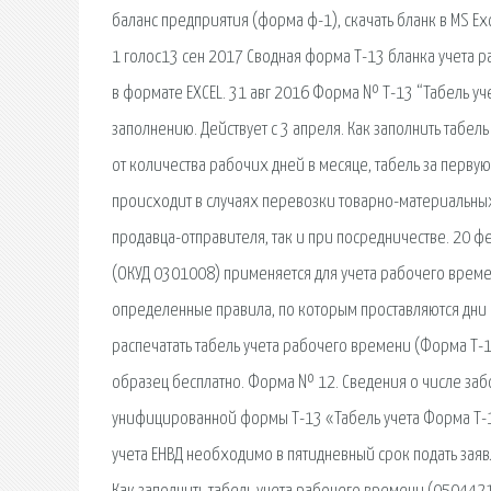
баланс предприятия (форма ф-1), скачать бланк в MS E
1 голос13 сен 2017 Сводная форма Т-13 бланка учета р
в формате EXCEL. 31 авг 2016 Форма № Т-13 “Табель уче
заполнению. Действует с 3 апреля. Как заполнить табел
от количества рабочих дней в месяце, табель за перву
происходит в случаях перевозки товарно-материальных
продавца-отправителя, так и при посредничестве. 20 
(ОКУД 0301008) применяется для учета рабочего време
определенные правила, по которым проставляются дни 
распечатать табель учета рабочего времени (Форма Т-12
образец бесплатно. Форма № 12. Сведения о числе заб
унифицированной формы Т-13 «Табель учета Форма Т-13 
учета ЕНВД необходимо в пятидневный срок подать заяв