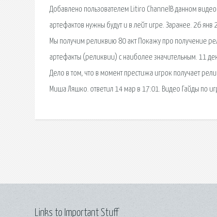
Добавлено пользователем Litiro ChannelВ данном виде
артефактов нужны будут и в лейт игре. Заранее. 26 янв 
Мы получим реликвию 80 акт Покажу про получение рели
артефакты (реликвии) с наиболее значительным. 11 дек
Дело в том, что в момент престижа игрок получает рел
Миша Ляшко. ответил 14 мар в 17:01. Видео Гайды по иг
Links to Important Stuff