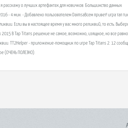
о я расскажу о лучших артефактах для новичков. Большинство данных
2016 - 4 мин. - Добавлено пользователем DaimsaВсем привет! игра тап ти
квии. Если вы в настоящее время у вас много реликвий, то есть. Выбер
 2015 В Tap Titans решение не самое, возможно, изящное, но все равно
иквии. TT2Helper - приложение-помощник по игре Tap Titans 2. 12 сооб
ре (ОЧЕНЬ ПОЛЕЗНО).
A