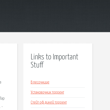
Links to Important
Stuff
а
В песочнице
Установочник торрент
Tap
Стейт оф дикей торрент
 -