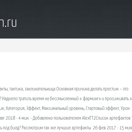
n.ru
кты, тактика, заклинательница Основная причина делать престиж – это
s? Надоело тратить время на бессмысленный « фарминг» и просиживать з
ие, Категория, Эффект, Максимальный уровень, Стартовый эффект, Урон
 авг 2018 - 4 мин. - Добавлено пользователем AlexTT2Список артефактов 
ть под билд? Рассмотрим так же лучшие артефакты. 26 фев 2017 - 15 мин.