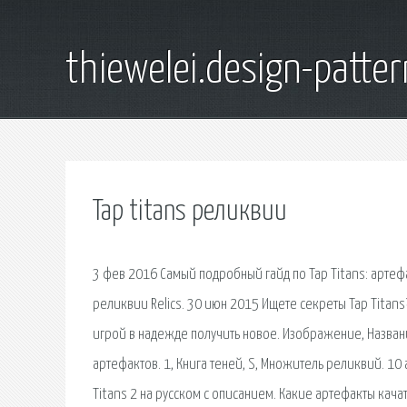
thiewelei.design-patter
Tap titans реликвии
3 фев 2016 Самый подробный гайд по Tap Titans: артефа
реликвии Relics. 30 июн 2015 Ищете секреты Tap Titan
игрой в надежде получить новое. Изображение, Назван
артефактов. 1, Книга теней, S, Множитель реликвий. 10
Titans 2 на русском с описанием. Какие артефакты кача