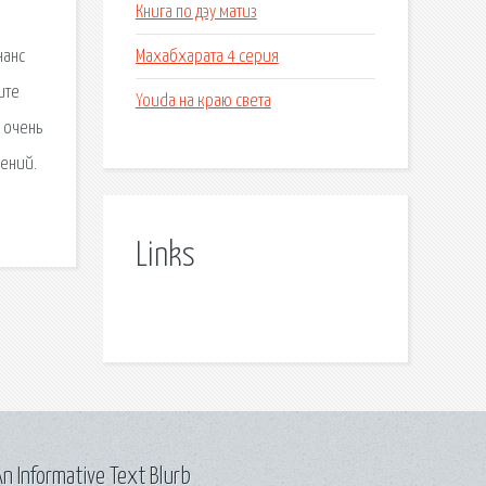
Книга по дэу матиз
Махабхарата 4 серия
нанс
ите
Youda на краю света
 очень
щений.
Links
n Informative Text Blurb