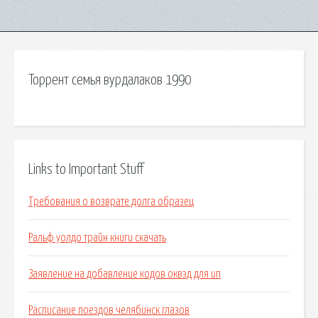
Торрент семья вурдалаков 1990
Links to Important Stuff
Требования о возврате долга образец
Ральф уолдо трайн книги скачать
Заявление на добавление кодов оквэд для ип
Расписание поездов челябинск глазов