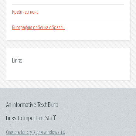
Крейтнер нина
Биография ребенка образец
Links
An Informative Text Blurb
Links to Important Stuff
Скачать far cry 3 для windows 10