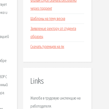
Фильм спуск скачать бесплатно
твует
через торрент
нка и
Шаблоны на тему весна
Заявление ректору от студента
образец
зацией
Скачать туземцев на пк
тябре
ВОР С
Links
енный
ора.
Жалоба в трудовую инспекцию на
работодателя.