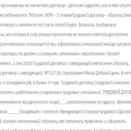
причинам вы не заключали договор с детским садиком, или в нем отсутс
ону ребенок все. Рейтинг: 66% - 3 отзываТрудовой договор - образец бла
говора и заполните её (часть полей будет. Вопросы, требующие
, на которые в силу разных причин мы не можем ответить достаточно
тором магазина используется при оформлении отношений между органи
ультации по делам и ситуациям, связанным с наркотиками. Проект
ловека. 1 сен 2016 Трудовой договор с заведующей магазином образец,
ой договор с заведующей. №12736. Спрашивает Маша Добрый день. В ок
, я гражданка рф, в браке 4 года. Трудовой договор (трудовой контракт,
дателем и работником о характере трудовых отношений. ТРУДОВОЙ ДОГО
аименование юридического лица)___, расположенное по адресу. Заполн
инов _____ Продавцом с согласия Заведующего Сторона трудового Догов
9: скачать заполненный образец, как заполнить правильно и оформить