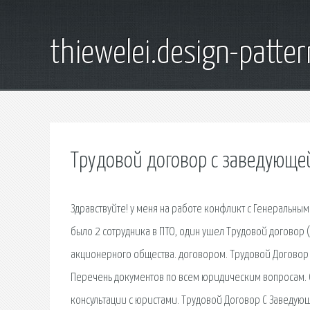
thiewelei.design-patter
Трудовой договор с заведующе
Здравствуйте! у меня на работе конфликт с Генеральны
было 2 сотрудника в ПТО, один ушел Трудовой договор
акционерного общества. договором. Трудовой Договор
Перечень документов по всем юридическим вопросам. О
консультации с юристами. Трудовой Договор С Заведую