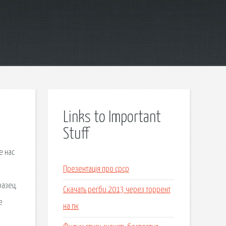
Links to Important
Stuff
е нас
Презентація про срср
азец.
Скачать регби 2013 через торрент
е
на пк