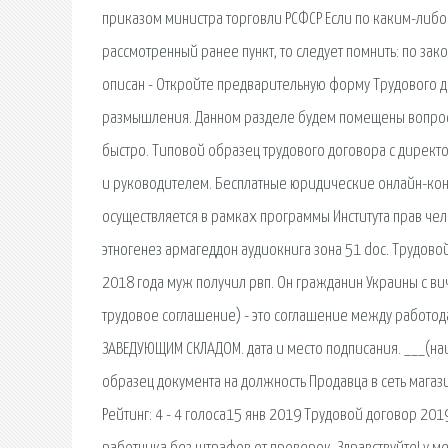
приказом министра торговли РСФСР Если по каким-либо 
рассмотренный ранее пункт, то следует помнить: по зак
описан - Откройте предварительную форму Трудового до
размышления. Данном разделе будем помещены вопросы
быстро. Типовой образец трудового договора с дирек
и руководителем. Бесплатные юридические онлайн-конс
осуществляется в рамках программы Института прав че
этногенез армагеддон аудиокнига зона 51 doc. Трудов
2018 года муж получил рвп. Он гражданин Украины с вич
трудовое соглашение) - это соглашение между работо
ЗАВЕДУЮЩИМ СКЛАДОМ. дата и место подписания. ___(н
образец документа на должность Продавца в сеть магаз
Рейтинг: 4 - 4 голоса15 янв 2019 Трудовой договор 201