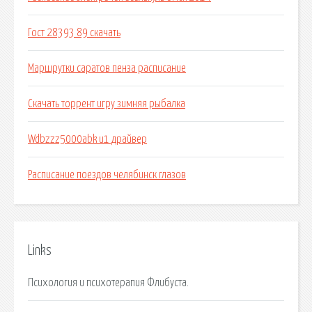
Гост 28393 89 скачать
Маршрутки саратов пенза расписание
Скачать торрент игру зимняя рыбалка
Wdbzzz5000abk u1 драйвер
Расписание поездов челябинск глазов
Links
Психология и психотерапия Флибуста.