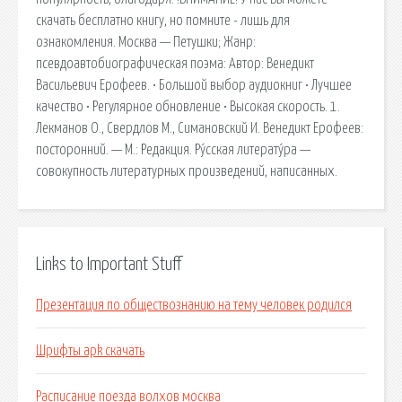
скачать бесплатно книгу, но помните - лишь для
ознакомления. Москва — Петушки; Жанр:
псевдоавтобиографическая поэма: Автор: Венедикт
Васильевич Ерофеев. • Большой выбор аудиокниг • Лучшее
качество • Регулярное обновление • Высокая скорость. 1.
Лекманов О., Свердлов М., Симановский И. Венедикт Ерофеев:
посторонний. — М.: Редакция. Ру́сская литерату́ра —
совокупность литературных произведений, написанных.
Links to Important Stuff
Презентация по обществознанию на тему человек родился
Шрифты apk скачать
Расписание поезда волхов москва