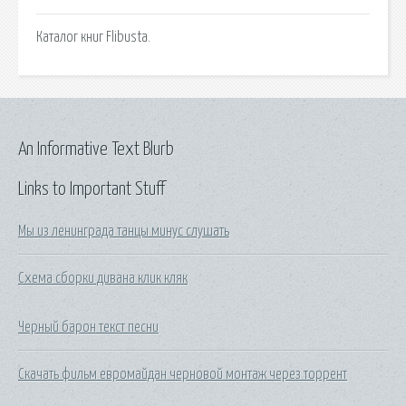
Каталог книг Flibusta.
An Informative Text Blurb
Links to Important Stuff
Мы из ленинграда танцы минус слушать
Схема сборки дивана клик кляк
Черный барон текст песни
Скачать фильм евромайдан черновой монтаж через торрент