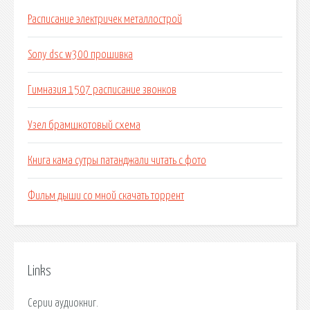
Расписание электричек металлострой
Sony dsc w300 прошивка
Гимназия 1507 расписание звонков
Узел брамшкотовый схема
Книга кама сутры патанджали читать с фото
Фильм дыши со мной скачать торрент
Links
Серии аудиокниг.