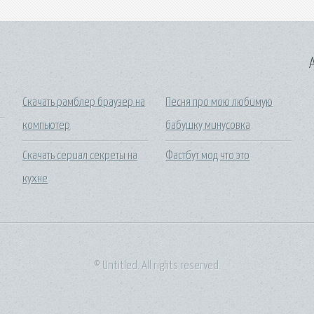
A
Скачать рамблер браузер на
Песня про мою любимую
компьютер
бабушку минусовка
Скачать сериал секреты на
Фастбут мод что это
кухне
© Untitled. All rights reserved.