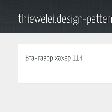
thiewelei.design-patter
Втангавор хахер 114