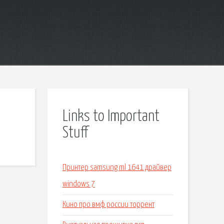
Links to Important
Stuff
Принтер samsung ml 1641 драйвер
windows 7
Кино про вмф россии торрент