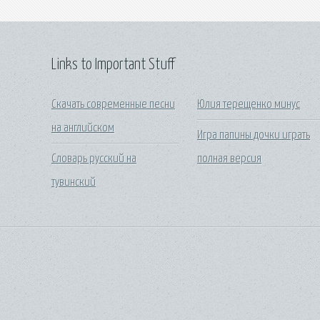
Links to Important Stuff
Скачать современные песни
Юлия терещенко минус
на английском
Игра папины дочки играть
Словарь русский на
полная версия
тувинский