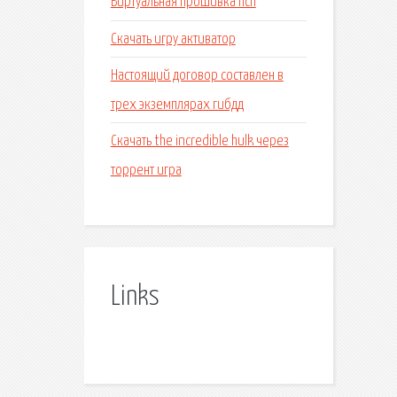
Виртуальная прошивка псп
Скачать игру активатор
Настоящий договор составлен в
трех экземплярах гибдд
Скачать the incredible hulk через
торрент игра
Links