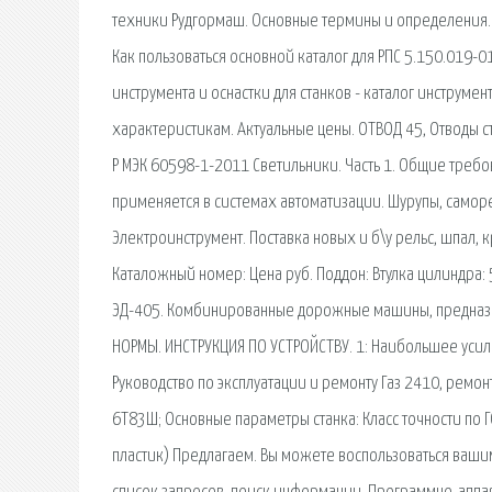
техники Рудгормаш. Основные термины и определения. 
Как пользоваться основной каталог для РПС 5.150.019
инструмента и оснастки для станков - каталог инструме
характеристикам. Актуальные цены. ОТВОД 45, Отводы с
Р МЭК 60598-1-2011 Светильники. Часть 1. Общие требо
применяется в системах автоматизации. Шурупы, саморе
Электроинструмент. Поставка новых и б\у рельс, шпал,
Каталожный номер: Цена руб. Поддон: Втулка цилиндра: 
ЭД-405. Комбинированные дорожные машины, предназна
НОРМЫ. ИНСТРУКЦИЯ ПО УСТРОЙСТВУ. 1: Наибольшее усилие
Руководство по эксплуатации и ремонту Газ 2410, ремо
6Т83Ш; Основные параметры станка: Класс точности по 
пластик) Предлагаем. Вы можете воспользоваться вашим