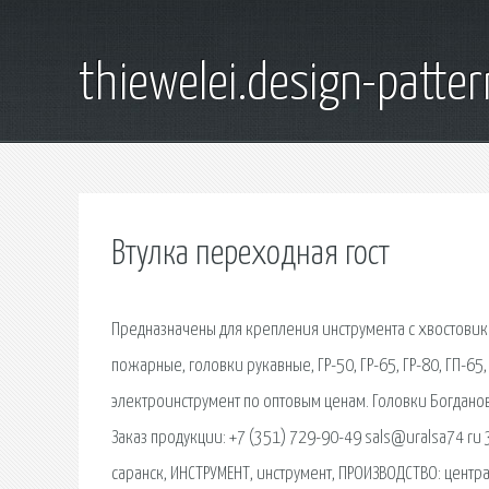
thiewelei.design-patter
Втулка переходная гост
Предназначены для крепления инструмента с хвостовик
пожарные, головки рукавные, ГР-50, ГР-65, ГР-80, ГП-6
электроинструмент по оптовым ценам. Головки Богдано
Заказ продукции: +7 (351) 729-90-49 sals@uralsa74 ru
саранск, ИНСТРУМЕНТ, инструмент, ПРОИЗВОДСТВО: центр