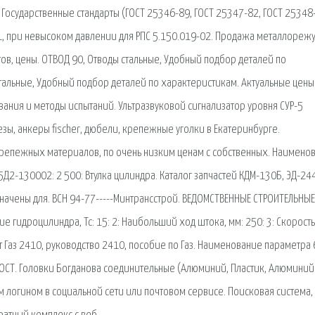
Государственные стандарты (ГОСТ 25346-89, ГОСТ 25347-82, ГОСТ 25348
-01, при невысоком давлении для РПС 5.150.019-02. Продажа металлореж
нтов, цены. ОТВОД 90, Отводы стальные, Удобный подбор деталей по
тальные, Удобный подбор деталей по характеристикам. Актуальные цены.
вания и методы испытаний. Ультразвуковой сигнализатор уровня СУР-5
зы, анкеры fischer, дюбели, крепежные уголки в Екатеринбурге.
 крепежных материалов, по очень низким ценам с собственных. Наимено
5Д2-130002: 2 500: Втулка цилиндра. Каталог запчастей КДМ-130Б, ЭД-244
чены для. ВСН 94-77-----Минтрансстрой. ВЕДОМСТВЕННЫЕ СТРОИТЕЛЬНЫЕ
 гидроцилиндра, Тс: 15: 2: Наибольший ход штока, мм: 250: 3: Скорость
нт Газ 2410, руководство 2410, пособие по Газ. Наименование параметра
ГОСТ. Головки Богданова соединительные (Алюминий, Пластик, Алюминий
 логином в социальной сети или почтовом сервисе. Поисковая сиcтема,