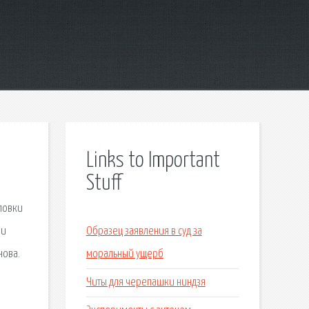
Links to Important
Stuff
ловки
 и
Образец заявления в суд за
нова.
моральный ущерб
Читы для черепашки ниндзя