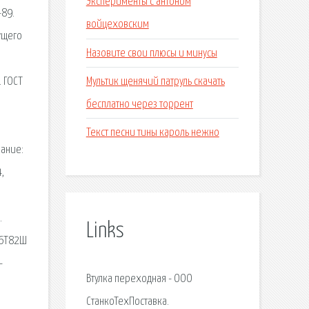
Эксперименты с антоном
-89.
войцеховским
ущего
Назовите свои плюсы и минусы
Мультик щенячий патруль скачать
 ГОСТ
бесплатно через торрент
Текст песни тины кароль нежно
вание:
,
.
Links
 6Т82Ш
-
Втулка переходная - ООО
СтанкоТехПоставка.