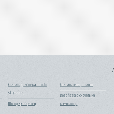
A
Скачать драйвера hitachi
Скачать матч реванш
starboard
Beat hazard скачать на
Штендер образец
компьютер