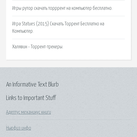
Игры рутор скачать торррент на компьютер бесплатно.
Игра Statues (2015) Скачать Торрент Бесплатно на
Компьютер.
Халявин - Торрент-трекеры.
An Informative Text Blurb
Links to Important Stuff
Адептус механикус книги
Ньюфиз инфо