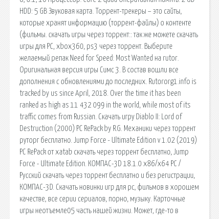
HDD: 5 GB Звуковая карта. Торрент-трекеры – это сайты,
которые хранят информацию (торрент-файлы) о контенте
(фильмы. скачать игры через торрент:: так же можете скачать
игры для PC, xbox360, ps3 через торрент. Выберите
желаемый репак Need for Speed: Most Wanted на rutor.
Оригинальная версия игры Симс 3. В состав вошли все
дополнения с обновлениями до последних. Rutororg1.info is
tracked by us since April, 2018. Over the time it has been
ranked as high as 11 432 099 in the world, while most of its
traffic comes from Russian. Скачать игру Diablo II: Lord of
Destruction (2000) PC RePack by R.G. Механики через торрент
руторг бесплатно. Jump Force - Ultimate Edition v 1.02 (2019)
PC RePack от xatab скачать через торрент бесплатно, Jump
Force - Ultimate Edition. КОМПАС-3D 18.1.0 x86/x64 РС /
Русский скачать через торрент бесплатно и без регистрации,
КОМПАС-3D. Скачать новинки игр для pc, фильмов в хорошем
качестве, все серии сериалов, порно, музыку. Карточные
игры неотъемле05 часть нашей жизни. Может, где-то в