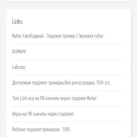
Links
Rutor Свободный - Торрент трекер / Зеркала rutor.
DoMAHi.
Labzan.
Доступные торрент-трекеры без регистрации: ТОП-10.
Топ 100 игр на ПК скачать через торрент Rutor.
Игры на ПК скачать через торрент.
Рейтинг торрент трекеров - ТОП.