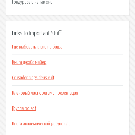
Гондурасе и не так они.
Links to Important Stuff
Где выбивать книги на биша
Книга джойс майер
Crusader kings deus vult
Кленовый лист оригами презентация
Группа boikot
Книга академический рисунок ли