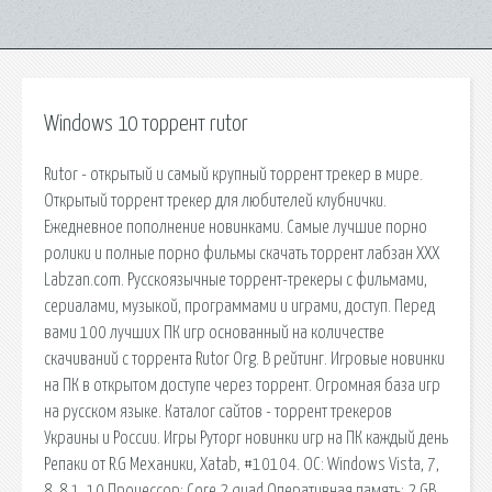
Windows 10 торрент rutor
Rutor - открытый и самый крупный торрент трекер в мире.
Открытый торрент трекер для любителей клубнички.
Ежедневное пополнение новинками. Самые лучшие порно
ролики и полные порно фильмы скачать торрент лабзан XXX
Labzan.com. Русскоязычные торрент-трекеры с фильмами,
сериалами, музыкой, программами и играми, доступ. Перед
вами 100 лучших ПК игр основанный на количестве
скачиваний с торрента Rutor Org. В рейтинг. Игровые новинки
на ПК в открытом доступе через торрент. Огромная база игр
на русском языке. Каталог сайтов - торрент трекеров
Украины и России. Игры Руторг новинки игр на ПК каждый день
Репаки от R.G Механики, Xatab, #10104. ОС: Windows Vista, 7,
8, 8.1, 10 Процессор: Core 2 quad Оперативная память: 2 GB