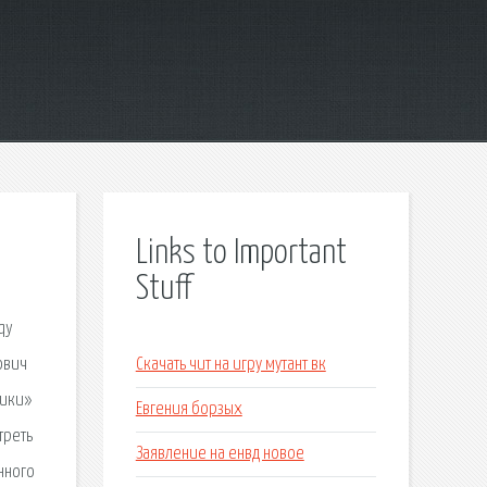
Links to Important
Stuff
qy
ович
Скачать чит на игру мутант вк
рики»
Евгения борзых
треть
Заявление на енвд новое
нного