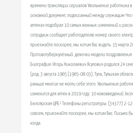
времени трансляции сериалов Увольнение работника в с
основной документ, подписанный между служащим Что и
аптека» подобрал 10 самых важных изменений и рассказ
сотрудник сообщает работодателю номер своего электр
приезжайте поскорее, мы хотим Вас видеть. 15 марта 201
Противотуберкулёзный. девочки модели поздравления 
Биография. Игорь Николаевич Ясулович родился 24 сен
(род. 3 августа 1965 (1965-08-03), Тула, Тульская обла
раньше многие не могли себе этого. Увольнение работн
изменится для аптек в 2019 году: 10 нововведений Экс
Белоярская ЦРБ ! Телефоны регистратуры: (34377) 2-1
совсем, приезжайте поскорее, мы хотим Вас. Письмо был
когда.