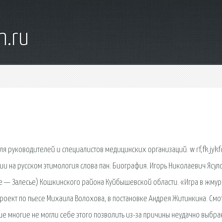
n.ru
я руководителей и специалистов медицинских организаций. w rf,fk jykf
ии на русском этимология слова пан. Биография. Игорь Николаевич Ясул
не — Залесье) Кошкинского района Куйбышевской области. «Игра в жму
оект по пьесе Михаила Волохова, в постановке Андрея Житинкина. Смо
 многие не могли себе этого позволить из-за причины неудачно выбра