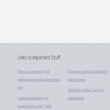
Links to Important Stuff
Песни из репертуара
Погода в санкт петербурге
непоседы скачать бесплатно
расписание
мп3
Total war rome 2 мод на
Скачать драйвер для
добивания
видеокарты amd 760g