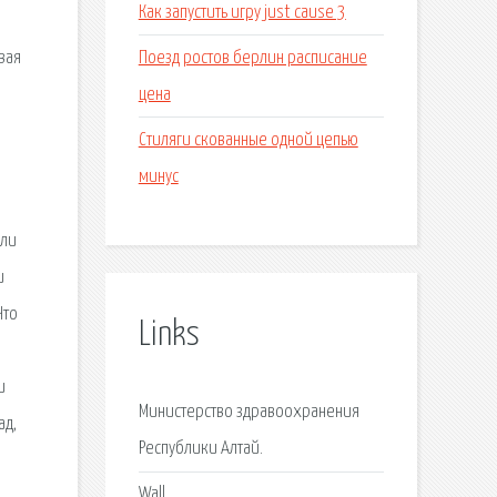
Как запустить игру just cause 3
Поезд ростов берлин расписание
вая
цена
Стиляги скованные одной цепью
минус
́ли
и
Что
Links
и
Министерство здравоохранения
ад,
Республики Алтай.
Wall.