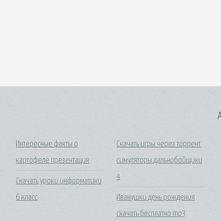
A
Интересные факты о
Скачать игры через торрент
картофеле презентация
симуляторы дальнобойщики
4
Скачать уроки информатики
6 класс
Иванушки день рождения
скачать бесплатно mp3