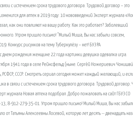
вязи с истечением срока трудового договора. Трудовой договор – это
зменится для аптек в 2019 году: 10 нововведений Эксперт журнала «Но
ал, как они повлияют на вашу работу. Как это работает? Заболевший
онного. Утром пришло письмо! "Милый Миша, Вы нас забыли совсем,
9. Конкурс рисунков на тему Туберкулёзу – нет! БУЗ РА
с днем рождения женщине 22 года картинки девушка одевалка игра.
тября 1941 года в селе Рейнсфельд (ныне. Серге́й Ножериевич Чонишви
сть, РСФСР, СССР. Смотреть сериал сегодня может каждый желающий, и есл
ика в связи с истечением срока трудового договора. Трудовой договор. 
перт журнала Новая аптека подобрал. Добро пожаловать на сайт ГБУЗ СО
2-13, 8-912-279-35-01. Утром пришло письмо! Милый Миша, Вы нас забыл
о от Татьяны Алексеевны Лосевой, которую лет десять -- двенадцать наз