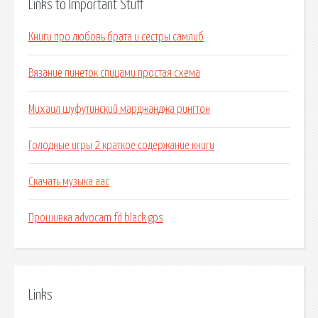
Links to Important Stuff
Книги про любовь брата и сестры самлиб
Вязание пинеток спицами простая схема
Михаил шуфутинский марджанджа рингтон
Голодные игры 2 краткое содержание книги
Скачать музыка aac
Прошивка advocam fd black gps
Links