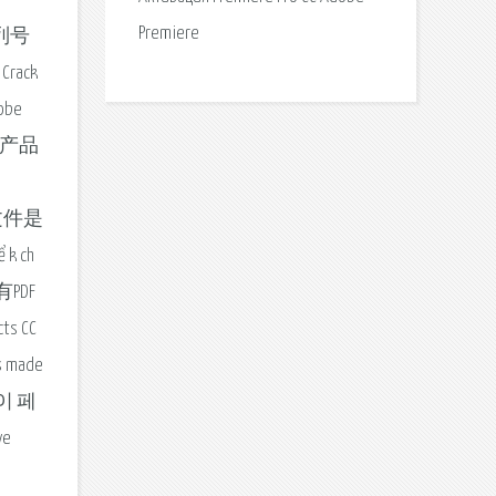
Premiere
o序列号
rack
dobe
司众多产品
文件是
 k ch
有PDF
s CC
as made
 이 페
ve