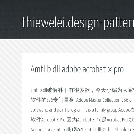
thiewelei.design-patter
Amtlib dll adobe acrobat x pro
amtlib.dll破解补丁有很多款，今天小编为大家带来的
软件的cs6专门量身. Adobe Master Collection CS6 amtlib.dll 
software, and paint program. It is a f
软件Acrobat X Pro,因为Acrobat X Pro是Acrobat Pr
Adobe_CS6_amtlib.dll; เลือก amtlib.dll 32-bit. Should 