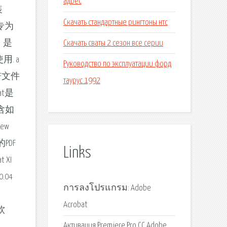
адрес
装
Скачать стандартные рингтоны нтс
是专为
Скачать сваты 2 сезон все серии
，是
. а
Руководство по эксплуатации форд
的PDF文件
таурус 1992
t是
含如
new
的PDF
Links
XI
.04
การลงโปรแกรม: Adobe
Acrobat
改软
Активация Premiere Pro CC Adobe