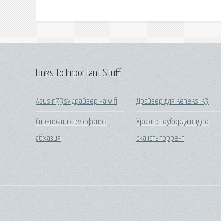
Links to Important Stuff
Asus n73sv драйвер на wifi
Драйвер для keneksi k3
Справочник телефонов
Уроки сноуборда видео
абхазия
скачать торрент