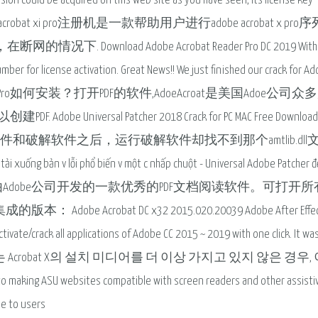
 could be acquired on this web site as you have seen, its license key
vator. adobe acrobat xi pro注册机是一款帮助用户进行adobe acrobat x pr
nload Adobe Acrobat Reader Pro DC 2019 With C
number for license activation. Great News!! We just finished our crack for A
dobe Acrobat XI Pro如何安装？打开PDF的软件,AdoeAcroat是美国Adoe公
ersal Patcher 2018 Crack for PC MAC Free Download
安装好软件和破解软件之后，运行破解软件却找不到那个amtlib.dll
v lỗi phổ biến v một c nhấp chuột - Universal Adobe Patcher để
batXIPro破解版是由Adobe公司开发的一款优秀的PDF文档阅读软件。可打开所
 Acrobat DC x32 2015.020.20039 Adobe After Effect
activate/crack all applications of Adobe CC 2015 ~ 2019 with one click. It w
, Acrobat XI 또는 Acrobat X의 설치 미디어를 더 이상 가지고 있지 않은 경우,
U websites compatible with screen readers and other assisti
le to users