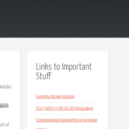
Links to Important
Stuff
dobe
Скачать песню калина
创建编辑
Scx 3400 v3 00 02 00 прошивка
Современная драматургия журнал
et of