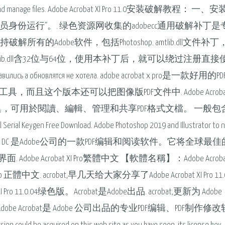
, print and manage files. Adobe Acrobat XI Pro 11.0安装破解教程： 一、安
xe，选择“以管理员身份运行”。. 绿色资源网收集的adobecc通用破解补丁
的Adobe软件，包括Photoshop. amtlib.dll文件补丁
lib.dll含32位与64位，使用本补丁后，就可以绕过注册直接使用
ты добавились а обновлятся не хотела. adobe acrobat x pro是一款好用
而且这个版本还可以把图像版PDF文件中. Adobe Acroba
理軟體集，可用於閱讀、編輯、管理和共享PDF格式文檔。 一般包
erial Keygen Free Download. Adobe Photoshop 2019 and Illustrator to 
 Adobe Acrobat Pro DC 是Adobe公司的一款PDF编辑和阅读软件。它将全球最佳
crobat XI Pro繁體中文 【軟體名稱】：Adobe Acrobat 
正體中文. acrobat,早几天给大家分享了Adobe Acrobat XI Pro 11.0
.0.04绿色版。Acrobat是Adobe出品. acrobat,更新为 Adobe
 ）中文版。Adobe Acrobat是 Adobe 公司出品的专业PDF编辑、PDF制作修