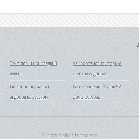
A
Текст песни мой сладкий
Как восстановить стертые
пупсик
фото на андроиде
Скачать книгу манга на
Расписание автобусов 52
андроид на русском
димитровград
© Untitled. All rights reserved.