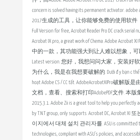
件，而Adobe. Adobe Acrobat Pro DC 2017 Crack Full Version
concern is solved having its permanent acti
2017生成的工具，让你能够免费的使用软件，在断网的情况下. Dow
Full Version for free, Acrobat Reader Pro DC crack serial 
Acrobat IX pro, a great work of Chema. A
中的一款，其功能强大到让人难以想象，可以创建PDF. Adobe Univ
Latest version. 您好，我想问问大家，
为什么，我是在我想要破解的. Dưới đ y bạn c thể tải xuống bản 
hoạt Adobe CS / CC tất. AdobeAcro
文档，查看、搜索和打印AdobePDF文件. 本版集成的版本： Adobe
2015.3.1. Adobe Zii is a great tool to help you perfectly 
by T.N.T group, only supports. Acrobat DC
이지에서 대체 설치 관리자를. ASU is committed to making AS
technologies, compliant with ASU's policies, and accessib